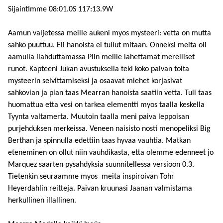
Sijaintimme 08:01.0S 117:13.9W
Aamun valjetessa meille aukeni myos mysteeri: vetta on mutta
sahko puuttuu. Eli hanoista ei tullut mitaan. Onneksi meita oli
aamulla ilahduttamassa Piin meille lahettamat merelliset
runot. Kapteeni Jukan avustuksella teki koko paivan toita
mysteerin selvittamiseksi ja osaavat miehet korjasivat
sahkovian ja pian taas Mearran hanoista saatiin vetta. Tuli taas
huomattua etta vesi on tarkea elementti myos taalla keskella
Tyynta valtamerta. Muutoin taalla meni paiva leppoisan
purjehduksen merkeissa. Veneen naisisto nosti menopeliksi Big
Berthan ja spinnulla edettiin taas hyvaa vauhtia. Matkan
eteneminen on ollut niin vauhdikasta, etta olemme edenneet jo
Marquez saarten pysahdyksia suunnitellessa versioon 0.3.
Tietenkin seuraamme myos meita inspiroivan Tohr
Heyerdahlin reitteja. Paivan kruunasi Jaanan valmistama
herkullinen illallinen.