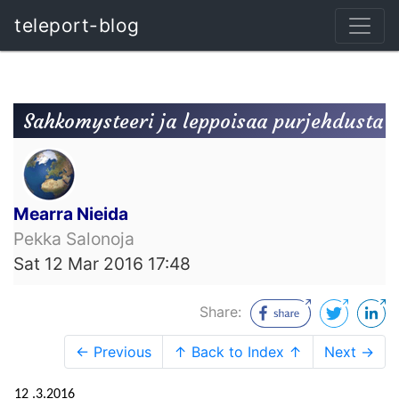
teleport-blog
Sahkomysteeri ja leppoisaa purjehdusta
Mearra Nieida
Pekka Salonoja
Sat 12 Mar 2016 17:48
Share:
← Previous
↑ Back to Index ↑
Next →
12
.3.2016