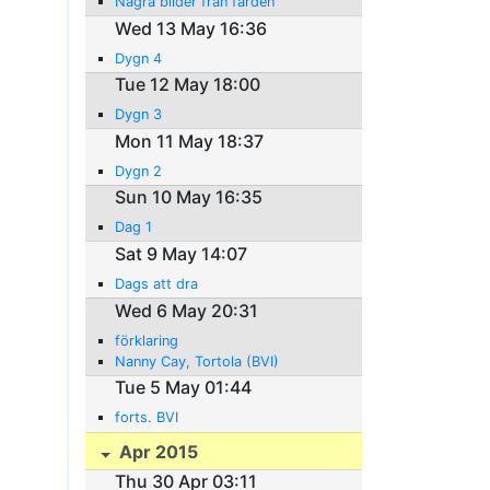
Några bilder från färden
Wed 13 May 16:36
Dygn 4
Tue 12 May 18:00
Dygn 3
Mon 11 May 18:37
Dygn 2
Sun 10 May 16:35
Dag 1
Sat 9 May 14:07
Dags att dra
Wed 6 May 20:31
förklaring
Nanny Cay, Tortola (BVI)
Tue 5 May 01:44
forts. BVI
Apr 2015
Thu 30 Apr 03:11