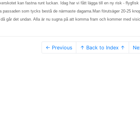
skotet kan fastna runt luckan. Idag har vi fått lägga till en ny risk - flygfisk
friska passaden som tycks bestå de närmaste dagarna.Man förutsäger 20-25 kno
ch då går det undan. Alla är nu sugna på att komma fram och kommer med vis
← Previous
↑ Back to Index ↑
Ne