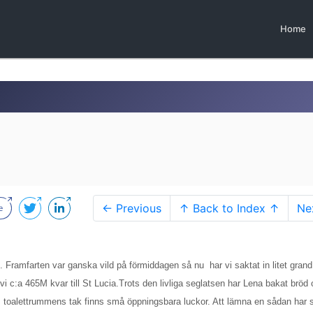
Home
← Previous
↑ Back to Index ↑
Ne
. Framfarten var ganska vild på förmiddagen så nu har vi saktat in litet grand 
vi c:a 465M kvar till St Lucia.Trots den livliga seglatsen har Lena bakat bröd
ag.I toalettrummens tak finns små öppningsbara luckor. Att lämna en sådan har 