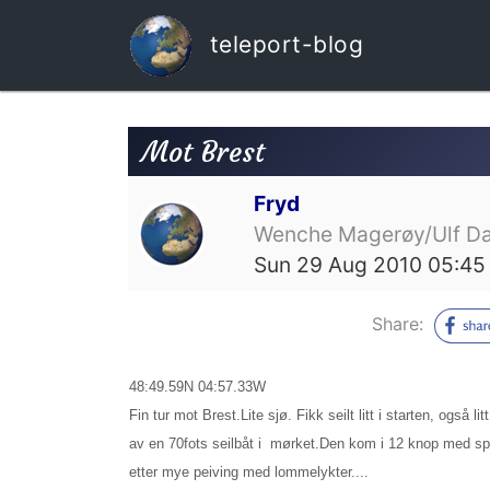
teleport-blog
Mot Brest
Fryd
Wenche Magerøy/Ulf Da
Sun 29 Aug 2010 05:45
Share:
48:49.59N 04:57.33W
Fin tur mot Brest.Lite sjø. Fikk seilt litt i starten, også 
av en 70fots seilbåt i mørket.Den kom i 12 knop med spinn
etter mye peiving med lommelykter....