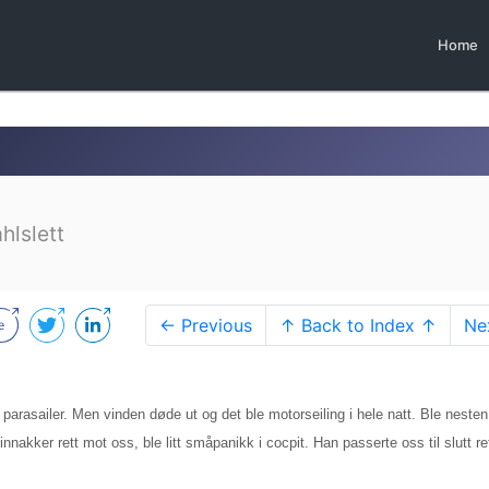
Home
hlslett
← Previous
↑ Back to Index ↑
Ne
litt parasailer. Men vinden døde ut og det ble motorseiling i hele natt. Ble nesten
akker rett mot oss, ble litt småpanikk i cocpit. Han passerte oss til slutt re