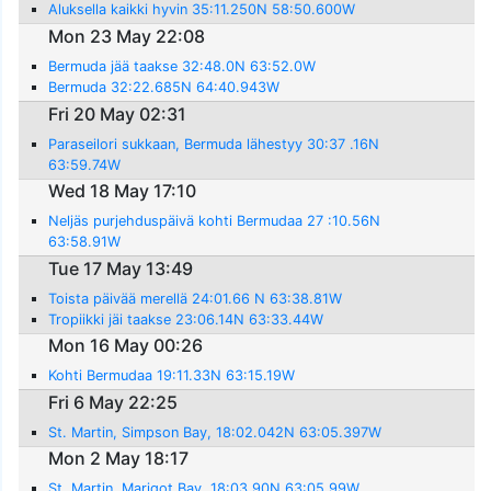
Aluksella kaikki hyvin 35:11.250N 58:50.600W
Mon 23 May 22:08
Bermuda jää taakse 32:48.0N 63:52.0W
Bermuda 32:22.685N 64:40.943W
Fri 20 May 02:31
Paraseilori sukkaan, Bermuda lähestyy 30:37 .16N
63:59.74W
Wed 18 May 17:10
Neljäs purjehduspäivä kohti Bermudaa 27 :10.56N
63:58.91W
Tue 17 May 13:49
Toista päivää merellä 24:01.66 N 63:38.81W
Tropiikki jäi taakse 23:06.14N 63:33.44W
Mon 16 May 00:26
Kohti Bermudaa 19:11.33N 63:15.19W
Fri 6 May 22:25
St. Martin, Simpson Bay, 18:02.042N 63:05.397W
Mon 2 May 18:17
St. Martin, Marigot Bay, 18:03.90N 63:05.99W