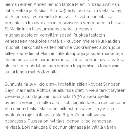
hieman ennen Annen lennon lähtöä Miamiin, saapuivat Kari,
Juha, Pekka ja Kristian. Kun 14.5. liittyi porukoihin vielä Jonny,
oli Atlannin ylitysmiehistö kasassa. Päivät maanantaista
perjantaihin kuluivat aika intensiivisessä veneeseen ja hiukan
St Martiniinkin tutustumisessa sekä Leewayn
muonavarastojen kerryttämisessä. Ruokaa lastattiin
veneeseen melkoinen määrä - kuuden miehen kuukauden
muonat. Tarkoitusta varten olimme vuokranneet auton, jolla
sitten kierreltiin St Martinin tukkukauppoja ja supermarketteja.
Jonnekin veneen uumeniin ruoka jälleen kerran hävisi, vaikka
aluksi sen mahduttaminen veneen kaappeihin ja lokeroihin
tuntui lähes mahdottomalta.
Sunnuntaina 15.5. klo 09:35 irroitettiin sitten köydet Simpson
Bayn marinasta. Polttoainelaiturissa otettiin vielä tankit täyteen
dieseliä ja kun laguunin nostosilta 10:30 aukesi, ajettiin
avoimiin vesiin ja matka alkoi. Tätä kirjoitettaessa reissussa on
oltu noin 11 tuntia. Matka on taittunut mukavasti kryssin ja
avotuulen rajoilla itäkaakosta 8-9 m/s puhaltavassa
pasaatissa. Puussa on nyt täysi genoa ja iso kahdessa
reivissä. Loki nakuttaa 8 solmun pinnassa ja välillä vähän