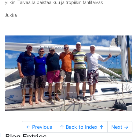
ylikin. Taivaalla paistaa kuu ja tropiikin tähtitaivas.
Jukka
← Previous
↑ Back to Index ↑
Next →
Blog Entries