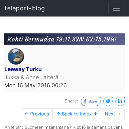
teleport-blog
Kohti Bermudaa 19:11.33N 63:15.19W
Leeway Turku
Jukka & Anne Laiterä
Mon 16 May 2016 00:26
Share:
← Previous
↑ Back to Index ↑
Next →
Anne lähti Suomeen maanantaina 9.5.2016 ja samana päivänä,