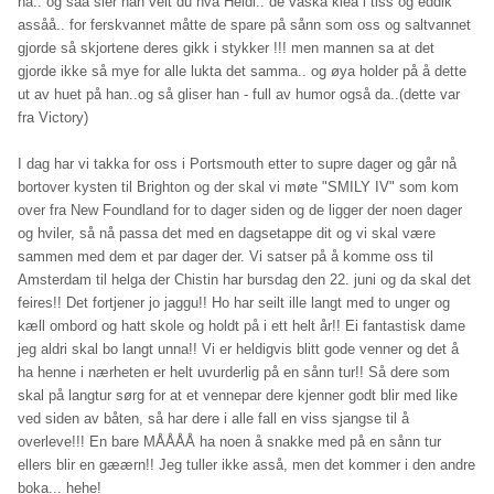
ha.. og såå sier han veit du hva Heidi.. de vaska klea i tiss og eddik
assåå.. for ferskvannet måtte de spare på sånn som oss og saltvannet
gjorde så skjortene deres gikk i stykker !!! men mannen sa at det
gjorde ikke så mye for alle lukta det samma.. og øya holder på å dette
ut av huet på han..og så gliser han - full av humor også da..(dette var
fra Victory)
I dag har vi takka for oss i Portsmouth etter to supre dager og går nå
bortover kysten til Brighton og der skal vi møte "SMILY IV" som kom
over fra New Foundland for to dager siden og de ligger der noen dager
og hviler, så nå passa det med en dagsetappe dit og vi skal være
sammen med dem et par dager der. Vi satser på å komme oss til
Amsterdam til helga der Chistin har bursdag den 22. juni og da skal det
feires!! Det fortjener jo jaggu!! Ho har seilt ille langt med to unger og
kæll ombord og hatt skole og holdt på i ett helt år!! Ei fantastisk dame
jeg aldri skal bo langt unna!! Vi er heldigvis blitt gode venner og det å
ha henne i nærheten er helt uvurderlig på en sånn tur!! Så dere som
skal på langtur sørg for at et vennepar dere kjenner godt blir med like
ved siden av båten, så har dere i alle fall en viss sjangse til å
overleve!!! En bare MÅÅÅÅ ha noen å snakke med på en sånn tur
ellers blir en gæærn!! Jeg tuller ikke asså, men det kommer i den andre
boka... hehe!