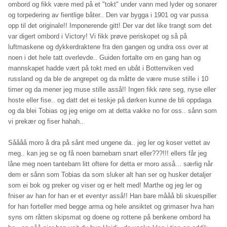
ombord og fikk være med på et "tokt" under vann med lyder og sonarer
og torpedering av fientlige båter.. Den var bygga i 1901 og var pussa
opp til det originale!! Imponerende gitt! Der var det like trangt som det
var digert ombord i Victory! Vi fikk prøve periskopet og så på
luftmaskene og dykkerdraktene fra den gangen og undra oss over at
noen i det hele tatt overlevde.. Guiden fortalte om en gang han og
mannskapet hadde vært på tokt med en ubåt i Bottenviken ved
russland og da ble de angrepet og da måtte de være muse stille i 10
timer og da mener jeg muse stille asså!! Ingen fikk røre seg, nyse eller
hoste eller fise.. og datt det ei teskje på dørken kunne de bli oppdaga
og da blei Tobias og jeg enige om at detta vakke no for oss.. sånn som
vi prekær og fiser hahah..
Såååå moro å dra på sånt med ungene da.. jeg ler og koser vettet av
meg.. kan jeg se og få noen barnebarn snart eller???!!! ellers får jeg
låne meg noen tantebarn litt oftere for detta er moro asså... særlig når
dem er sånn som Tobias da som sluker alt han ser og husker detaljer
som ei bok og preker og viser og er helt med! Marthe og jeg ler og
fniser av han for han er et eventyr asså!! Han bare mååå bli skuespiller
for han forteller med begge arma og hele ansiktet og grimaser hva han
syns om råtten skipsmat og doene og rottene på benkene ombord ha