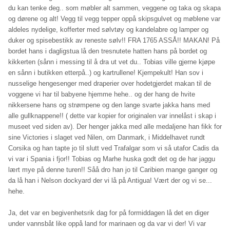
du kan tenke deg.. som møbler alt sammen, veggene og taka og skapa
og dørene og alt! Vegg til vegg tepper oppå skipsgulvet og møblene var
aldeles nydelige, kofferter med sølvtøy og kandelabre og lamper og
duker og spisebestikk av reneste sølv!! FRA 1765 ASSÅ!! MAKAN! På
bordet hans i dagligstua lå den tresnutete hatten hans på bordet og
kikkerten (sånn i messing til å dra ut vet du.. Tobias ville gjerne kjøpe
en sånn i butikken etterpå..) og kartrullene! Kjempekult! Han sov i
nusselige hengesenger med draperier over hodetgjerdet makan til de
voggene vi har til babyene hjemme hehe.. og der hang de hvite
nikkersene hans og strømpene og den lange svarte jakka hans med
alle gullknappene!! ( dette var kopier for originalen var innelåst i skap i
museet ved siden av). Der henger jakka med alle medaljene han fikk for
sine Victories i slaget ved Nilen, om Danmark, i Middelhavet rundt
Corsika og han tapte jo til slutt ved Trafalgar som vi så utafor Cadis da
vi var i Spania i fjor!! Tobias og Marhe huska godt det og de har jaggu
lært mye på denne turen!! Såå dro han jo til Caribien mange ganger og
da lå han i Nelson dockyard der vi lå på Antigua! Vært der og vi se...
hehe.
Ja, det var en begivenhetsrik dag for på formiddagen lå det en diger
under vannsbåt like oppå land for marinaen og da var vi der! Vi var