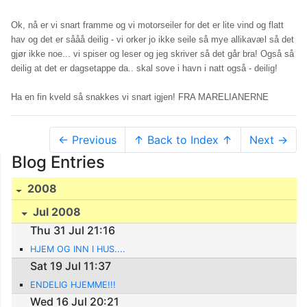
Ok, nå er vi snart framme og vi motorseiler for det er lite vind og flatt
hav og det er sååå deilig - vi orker jo ikke seile så mye allikavæl så det
gjør ikke noe... vi spiser og leser og jeg skriver så det går bra! Også så
deilig at det er dagsetappe da.. skal sove i havn i natt også - deilig!
Ha en fin kveld så snakkes vi snart igjen! FRA MARELIANERNE
← Previous
↑ Back to Index ↑
Next →
Blog Entries
2008
Jul 2008
Thu 31 Jul 21:16
HJEM OG INN I HUS....
Sat 19 Jul 11:37
ENDELIG HJEMME!!!
Wed 16 Jul 20:21