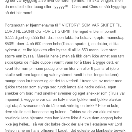
og det var hyggelig å se hvor de hører hjemme. Hit skal vi igjen, men
da med biiil eller tooog eller flyyyyy!!!! Chris and Chris er såå hyggelige
så det blir moro!
Portsmouth er hjemmehavna til " VICTORY" SOM VAR SKIPET TIL
LORD NELSON!! OG FOR ET SKIP!!!! Herregud vi blei imponert!!
Sååå digert og sååå flott da.. noen fakta fra boka vi kjøpte: mannskap:
850!!!, doer: 4 på 600 mann hehe(Tobias spurte..), en doktor, ei lita
sykestue, et lite kjøkken eller bysse til allllle 850 mann, ikke stort
større enn byssa i Marelia hehe ( men så fikk dem ikke annet enn tørr
skipskjeks de måtte duppe i varmt vann for å klare å tygge det), en
kvart liter rom pr.mann pr.dag eller en liter vin eller 8 paints øl (dere
skulle sett rom lageret og vaktsystemet rundt hehe- fengselsdører),
mange tonn kruttposer og alt det tauverket!!! tusen vis av meter med
tjukke trosser som slynga seg rundt langs alle nedre dekka, egen
snekker om bord med snekker svenner og eget snekker rom (Truls var
imponert!), veggene var ca. en halv meter tjukke med tjukke planker
lagt utapå hverandre så de tålte nok virkelig en trøkk!! Eller ei kule,
dere skulle sett kanonene og kulene - Tobias sa de var akkurat som
bowlingkulene hjemme men han klarte ikke å rikke dem engang hehe..
ikke jeg heller.., så var det bakre dekk der alle tre ! etasjene var Lord
Nelson sine og hans offiserer!! Laget i det edleste og blankeste treverk