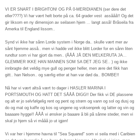
VI ER SNART I BRIGHTON! OG PÅ 0-MERIDIANEN (ser dere det
eller????) Vi har vært helt borte på ca. 64 grader vest assååå!! Og det
gir liksom en ny dimensjon av seilasen hjem ... langt asså! Bråseila fra
Amerka til England lissom..
Synd vi ikke har sånn Lorde system i Norge da.. skulle vært mer av
sånt hjemme asså.. men vi hadde vel ikke blitt Lorder for en sånn liten
rundtur som vi har gjort da men.. (ÅÅÅ JÅ DEN MELKERUTA JA...
GLEMMER IKKE HAN MANNEN SOM SA DET JEG SE.. ) og ikke
innbragte det veldig mye gull og penger heller, men ære det fikk han
gitt.. han Nelson.. og særlig etter at han var død da.. BOMBE!!
Nå har vi vært altså vært to dager i HASLER MARINA I
PORTSMOUTH OG HATT DET SÅÅÅ DIGG!! Der fikk vi DE plassene
og alt er jo selvfølgelig rent og pent og strøm og vann og sol og dusj og
do og mat og kaffe og kos og ungene og voksenprek og latter og vin og
baaaare hygge!! ÅÅÅ vi ønsker jo baaare å bli på sånne steder, men vi
skal jo hjem så vi mååå jo ut igjen!
Vi var her i hjemme havna til "Sea Squared" som vi seila med i Caribien