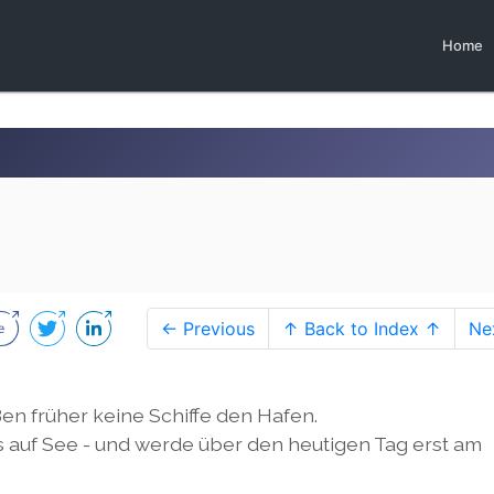
Home
← Previous
↑ Back to Index ↑
Ne
en früher keine Schiffe den Hafen.
s auf See - und werde über den heutigen Tag erst am