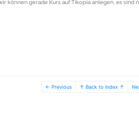
t, wir können gerade Kurs auf Tikopia anlegen, es sind 
← Previous
↑ Back to Index ↑
Ne