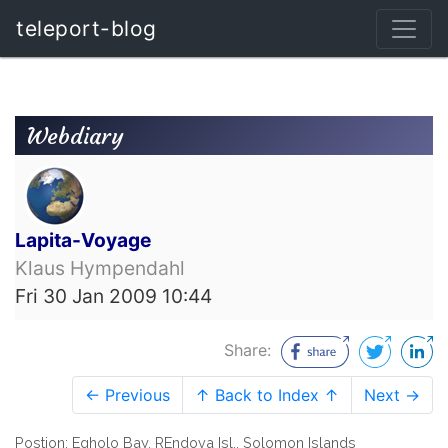
teleport-blog
Webdiary
Lapita-Voyage
Klaus Hympendahl
Fri 30 Jan 2009 10:44
Share:
← Previous
↑ Back to Index ↑
Next →
Postion: Egholo Bay, REndova Isl., Solomon Islands