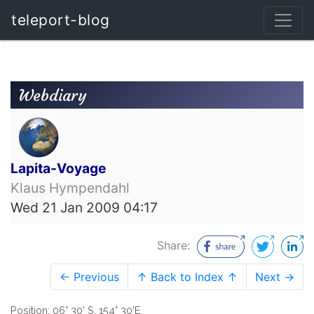
teleport-blog
Webdiary
Lapita-Voyage
Klaus Hympendahl
Wed 21 Jan 2009 04:17
Share:
← Previous
↑ Back to Index ↑
Next →
Position: 06° 30' S, 154° 30'E