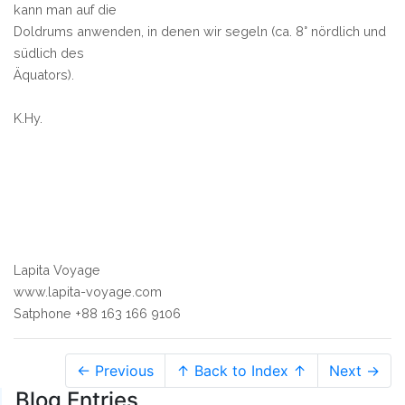
kann man auf die
Doldrums anwenden, in denen wir segeln (ca. 8° nördlich und
südlich des
Äquators).
K.Hy.
Lapita Voyage
www.lapita-voyage.com
Satphone +88 163 166 9106
← Previous
↑ Back to Index ↑
Next →
Blog Entries