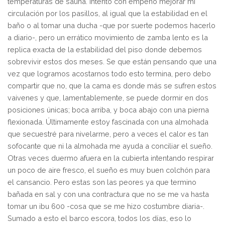
temperaturas de sauna. Intento con empeño mejorar mi
circulación por los pasillos, al igual que la estabilidad en el
baño o al tomar una ducha -que por suerte podemos hacerlo
a diario-, pero un errático movimiento de zamba lento es la
replica exacta de la estabilidad del piso donde debemos
sobrevivir estos dos meses. Se que están pensando que una
vez que logramos acostarnos todo esto termina, pero debo
compartir que no, que la cama es donde más se sufren estos
vaivenes y que, lamentablemente, se puede dormir en dos
posiciones únicas; boca arriba, y boca abajo con una pierna
flexionada. Últimamente estoy fascinada con una almohada
que secuestré para nivelarme, pero a veces el calor es tan
sofocante que ni la almohada me ayuda a conciliar el sueño.
Otras veces duermo afuera en la cubierta intentando respirar
un poco de aire fresco, el sueño es muy buen colchón para
el cansancio. Pero estas son las peores ya que termino
bañada en sal y con una contractura que no se me va hasta
tomar un ibu 600 -cosa que se me hizo costumbre diaria-.
Sumado a esto el barco escora, todos los días, eso lo