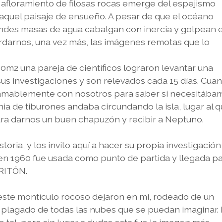
afloramiento de filosas rocas emerge del espejismo
aquel paisaje de ensueño. A pesar de que el océano
randes masas de agua cabalgan con inercia y golpean 
darnos, una vez más, las imágenes remotas que lo
00m2 una pareja de científicos lograron levantar una
s investigaciones y son relevados cada 15 días. Cua
amablemente con nosotros para saber si necesitába
a de tiburones andaba circundando la isla, lugar al 
ra darnos un buen chapuzón y recibir a Neptuno.
toria, y los invito aquí a hacer su propia investigación
n 1960 fue usada como punto de partida y llegada pa
RITÓN.
 este montículo rocoso dejaron en mi, rodeado de un
 plagado de todas las nubes que se puedan imaginar.