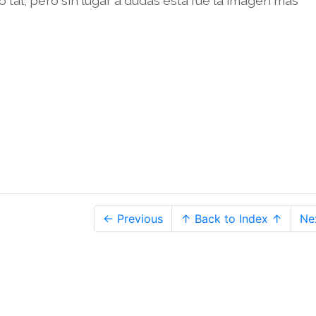
o tal, pero sin lugar a dudas esta fue la imagen más
← Previous
↑ Back to Index ↑
Ne