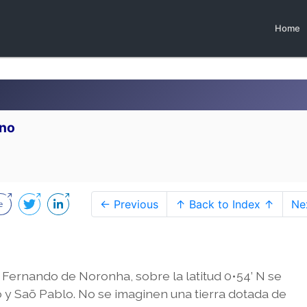
Home
ano
← Previous
↑ Back to Index ↑
Ne
e Fernando de Noronha, sobre la latitud 0•54’ N se
 y Saõ Pablo. No se imaginen una tierra dotada de