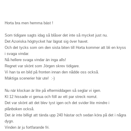
Horta bra men hemma bäst !
Som tidigare sagts idag så blåser det inte så mycket just nu.
Det Azoriska högtrycket har lägrat sig över havet.
Och det tycks som om den sista biten till Horta kommer att bli en kryss
i svaga vindar.
Nå hellere svaga vindar än inga alls!
Regnet var skönt som Jörgen skrev tidigare.
Vi han ta en bild på fronten innan den nådde oss också.
Mäktiga scenerier här ute! :-)
Nu när klockan är lite på eftermiddagen så seglar vi igen.
Kl:12 hissade vi genua och föll av ett par streck norrut.
Det var skönt att det blev tyst igen och det svider lite mindre i
plånboken också.
Det är inte billigt att tända upp 240 hästar och sedan köra på det i några
dygn.
Vinden är ju fortfarande fri.