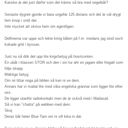
Kanske är det just därför som det känns så bra med segelbåt?
Senaste dygnet gjorde vi bara ungefär 125 distans och det är väl drygt
fem knop i snitt det.
Inte mycket att skriva hem om egentligen.
Delfinerna var uppe och lekte kring båten på f.m. medans jag stod ooch
kokade gröt i byssan.
Just nu så dök det upp lite krigsfartyg på hosrizonten.
En ubåt i klassen STOR och den i sin tur ahr en jagare eller fregatt som
följe skepp.
Mäktiga fartyg.
Om nii tittar noga på bilden så kan ni se dem.
Annars har vi mailat lite med våra engelska grannar som ligger lite efter
oss.
De ligger utanför radiokontakt men de är också med i Mailasail.
Så vi kan "chatta" på webben med dem.
Skoj.
Deras båt heter Blue Tarn om ni vill kika in där.