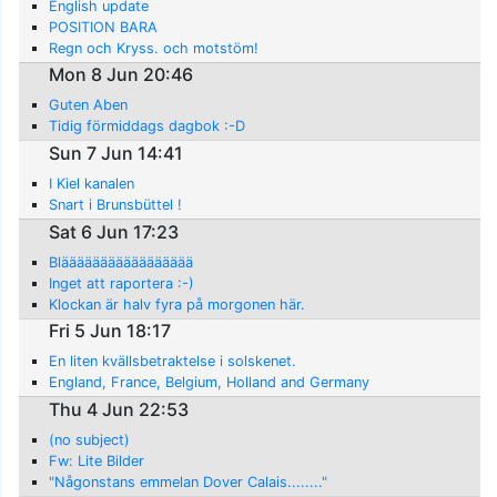
English update
POSITION BARA
Regn och Kryss. och motstöm!
Mon 8 Jun 20:46
Guten Aben
Tidig förmiddags dagbok :-D
Sun 7 Jun 14:41
I Kiel kanalen
Snart i Brunsbüttel !
Sat 6 Jun 17:23
Bläääääääääääääääää
Inget att raportera :-)
Klockan är halv fyra på morgonen här.
Fri 5 Jun 18:17
En liten kvällsbetraktelse i solskenet.
England, France, Belgium, Holland and Germany
Thu 4 Jun 22:53
(no subject)
Fw: Lite Bilder
"Någonstans emmelan Dover Calais........"