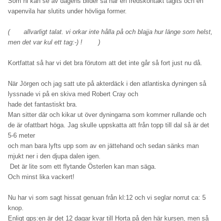
Som ni kan se av dagens bilder så har en fredskontakt tagits och en
vapenvila har slutits under hövliga former.
( allvarligt talat. vi orkar inte hålla på och blajja hur länge som helst,
men det var kul ett tag:-) ! )
Kortfattat så har vi det bra förutom att det inte går så fort just nu då.
När Jörgen och jag satt ute på akterdäck i den atlantiska dyningen så
lyssnade vi på en skiva med Robert Cray och
hade det fantastiskt bra.
Man sitter där och kikar ut över dyningarna som kommer rullande och
de är ofattbart höga. Jag skulle uppskatta att från topp till dal så är det
5-6 meter
och man bara lyfts upp som av en jättehand och sedan sänks man
mjukt ner i den djupa dalen igen.
Det är lite som ett flytande Österlen kan man säga.
Och minst lika vackert!
Nu har vi som sagt hissat genuan från kl:12 och vi seglar norrut ca: 5
knop.
Enligt gps:en är det 12 dagar kvar till Horta på den här kursen, men så