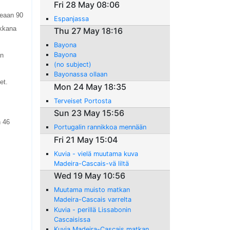
Fri 28 May 08:06
keaan 90
Espanjassa
rkkana
Thu 27 May 18:16
Bayona
Bayona
an
(no subject)
Bayonassa ollaan
et.
Mon 24 May 18:35
Terveiset Portosta
Sun 23 May 15:56
n 46
Portugalin rannikkoa mennään
Fri 21 May 15:04
Kuvia - vielä muutama kuva
Madeira-Cascais-vä liltä
Wed 19 May 10:56
Muutama muisto matkan
Madeira-Cascais varrelta
11.-15.5.10
Kuvia - perillä Lissabonin
Cascaisissa
Kuvia Madeira-Cascais matkan