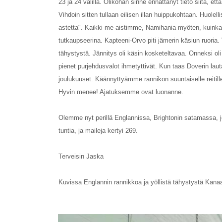
23 ja 24 välillä. Olikohan sinne ennättänyt tieto siitä, et
Vihdoin sitten tullaan eilisen illan huippukohtaan. Huole
astetta". Kaikki me aistimme, Namihania myöten, kuinka 
tutkaupseerina. Kapteeni-Orvo piti jämerin käsiun ruoria. 
tähystystä. Jännitys oli käsin kosketeltavaa. Onneksi oli
pienet purjehdusvalot ihmetyttivät. Kun taas Doverin lauta
joulukuuset. Käännyttyämme rannikon suuntaiselle reitille
Hyvin menee! Ajatuksemme ovat luonanne.
Olemme nyt perillä Englannissa, Brightonin satamassa, j
tuntia, ja maileja kertyi 269.
Terveisin Jaska
Kuvissa Englannin rannikkoa ja yöllistä tähystystä Kanaa