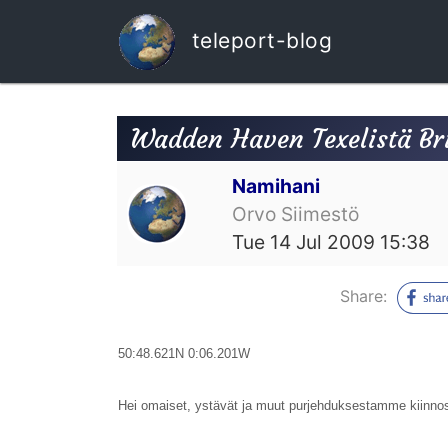
teleport-blog
Wadden Haven Texelistä B
Namihani
Orvo Siimestö
Tue 14 Jul 2009 15:38
Share:
50:48.621N 0:06.201W
Hei omaiset, ystävät ja muut purjehduksestamme kiinno