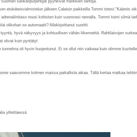
tä Suomen sankaripurjehtijat pyyhkivät frankkien rantoja.
llisen etukäteisvalmistelun jälkeen Calaisin paikkeilla Tommi totesi:"Käänös oi
adrenaliinitaso nousi kohisten kuin vuorovesi rannalla. Tommi toimi silmä ta
Vai olikohan se automaatti? Allekirjoittanut suoritti
 tyyntä, hyvä näkyvyys ja kohtuullisen vähän liikennettä. Rahtilaivojen surke
t olivat kuin pyntätyt
 tunnelma oli hyvin huojentunut. Ei se ollut niin vaikeaa kuin olimme kuvitelle
onne saavuimme kolmen maissa paikallista aikaa. Tällä kertaa matkaa tehtii
lia ylitettäessä