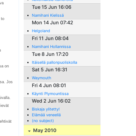
rva
Tue 15 Jun 16:06
Namihani Kielissä
 to
Mon 14 Jun 07:42
Helgoland
Fri 11 Jun 08:04
Namihani Hollannissa
n
Tue 8 Jun 17:20
Itäisellä pallonpuoliskolla
sa on
Sat 5 Jun 16:31
Waymouth
ssa. Jos
Fri 4 Jun 08:01
Käynti Plymountissa
ivalla.
Wed 2 Jun 16:02
lievät
Biskaja ylitetty!
Elämää veneellä
(no subject)
ehtivät
May 2010