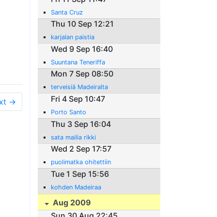
Santa Cruz
Thu 10 Sep 12:21
karjalan paistia
Wed 9 Sep 16:40
Suuntana Teneriffa
Mon 7 Sep 08:50
terveisiä Madeiralta
Fri 4 Sep 10:47
xt →
Porto Santo
Thu 3 Sep 16:04
sata mailia rikki
Wed 2 Sep 17:57
puolimatka ohitettiin
Tue 1 Sep 15:56
kohden Madeiraa
Aug 2009
Sun 30 Aug 22:45