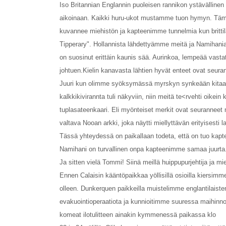
Iso Britannian Englannin puoleisen rannikon ystävällinen 
aikoinaan. Kaikki huru-ukot mustamme tuon hymyn. Tä
kuvannee miehistön ja kapteenimme tunnelmia kun brittiläi
Tipperary". Hollannista lähdettyämme meitä ja Namihani
on suosinut erittäin kaunis sää. Aurinkoa, lempeää vastat
johtuen.Kielin kanavasta lähtien hyvät enteet ovat seura
Juuri kun olimme syöksymässä myrskyn synkeään kitaan
kalkkikivirannta tuli näkyviin, niin meitä te<rvehti oikein
tuplasateenkaari. Eli myönteiset merkit ovat seurannee
valtava Nooan arkki, joka näytti miellyttävän erityisesti l
Tässä yhteydessä on paikallaan todeta, että on tuo kapt
Namihani on turvallinen onpa kapteenimme samaa juurta
Ja sitten vielä Tommi! Siinä meillä huippupurjehtija ja mi
Ennen Calaisin kääntöpaikkaa yöllisillä osioilla kiersimme
olleen. Dunkerquen paikkeilla muistelimme englantilaiste
evakuointioperaatiota ja kunnioitimme suuressa maihinno
komeat ilotulitteen ainakin kymmenessä paikassa klo