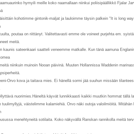
aamuaurinko hymyili meille koko naamallaan niinkui poliisipäällikkö Fjalar Ja
mä
sittäin kohotimme gintonik-maljat ja lauloimme täysin palkein "It is long way
a
uulta, poutaa on riittänyt. Valitettavasti emme ole voineet purjehta em. syistä
nneet meitä.
 kaunis sateenkaari saatteli veneemme matkalle. Kun tänä aamuna Englani
 komea
t meitä niinkuin muinoin Nooan päivinä. Muuten Hollannissa Waddenin marinas
apsiperheitä.
eeni-Orvo kova ja taitava mies. Ei hänellä sormi jää suuhun missään tilantee
.
ellyttävä nuorimies.Häneltä käyvät lunnikkaasti kaikki muutkin hommat tällä la
 tuulimyllyjä, väistelimme kalamiehiä. Orvo näki outoja valoilmiöitä. Mitähän 
n
usussa menehtyneitä sotilaita. Koko näkyvällä Ranskan rannikolla meitä terv