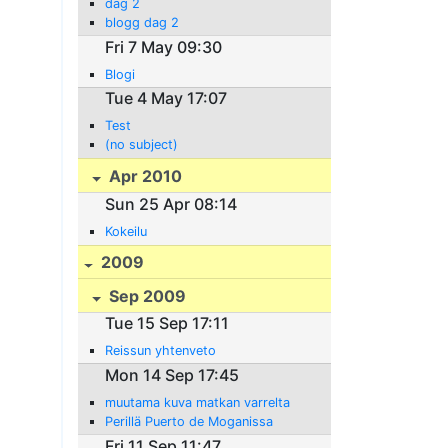
dag 2
blogg dag 2
Fri 7 May 09:30
Blogi
Tue 4 May 17:07
Test
(no subject)
Apr 2010
Sun 25 Apr 08:14
Kokeilu
2009
Sep 2009
Tue 15 Sep 17:11
Reissun yhtenveto
Mon 14 Sep 17:45
muutama kuva matkan varrelta
Perillä Puerto de Moganissa
Fri 11 Sep 11:47