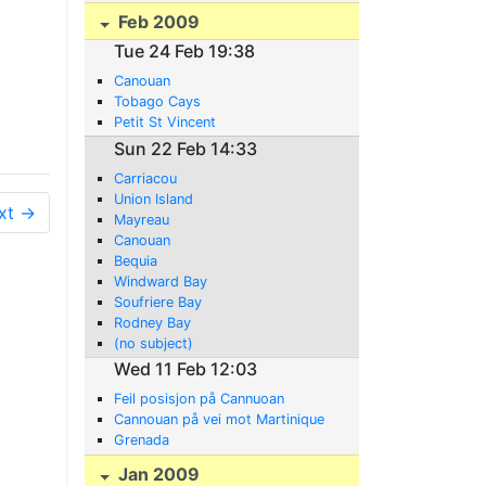
Feb 2009
Tue 24 Feb 19:38
Canouan
Tobago Cays
Petit St Vincent
Sun 22 Feb 14:33
Carriacou
Union Island
xt →
Mayreau
Canouan
Bequia
Windward Bay
Soufriere Bay
Rodney Bay
(no subject)
Wed 11 Feb 12:03
Feil posisjon på Cannuoan
Cannouan på vei mot Martinique
Grenada
Jan 2009