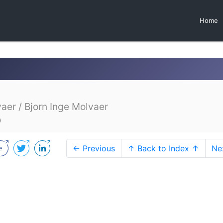
Home
aer / Bjorn Inge Molvaer
0
← Previous
↑ Back to Index ↑
Ne