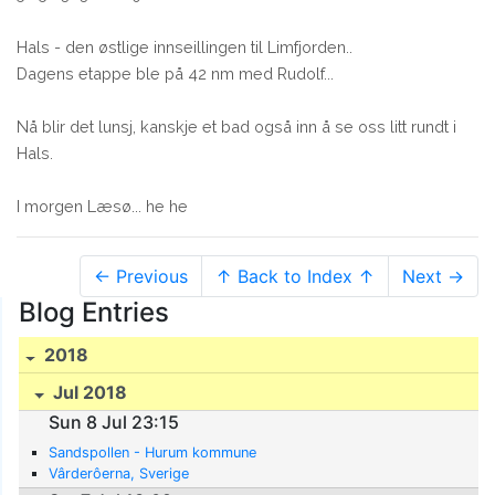
Hals - den østlige innseillingen til Limfjorden..
Dagens etappe ble på 42 nm med Rudolf...
Nå blir det lunsj, kanskje et bad også inn å se oss litt rundt i
Hals.
I morgen Læsø... he he
← Previous
↑ Back to Index ↑
Next →
Blog Entries
2018
Jul 2018
Sun 8 Jul 23:15
Sandspollen - Hurum kommune
Vârderôerna, Sverige