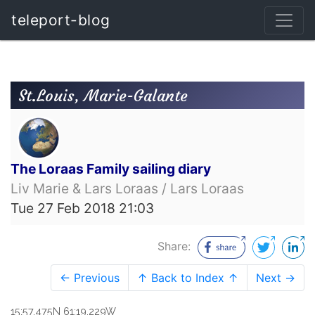
teleport-blog
St.Louis, Marie-Galante
The Loraas Family sailing diary
Liv Marie & Lars Loraas / Lars Loraas
Tue 27 Feb 2018 21:03
Share:
← Previous
↑ Back to Index ↑
Next →
15:57.475N 61:19.229W