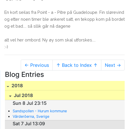
En kort seilas fra Point - a - Pitre på Guadeloupe. Fin slørevind
og etter noen timer ble ankeret satt, en tekopp kom på bordet
og et bad.... så sllik går nå dagene
alt vel her ombord. Ny øy som skal utforskes....
:-)
← Previous
↑ Back to Index ↑
Next →
Blog Entries
2018
Jul 2018
Sun 8 Jul 23:15
Sandspollen - Hurum kommune
Vârderôerna, Sverige
Sat 7 Jul 13:09