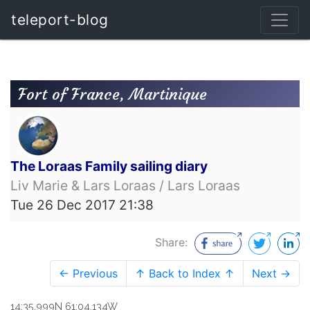
teleport-blog
Fort of France, Martinique
The Loraas Family sailing diary
Liv Marie & Lars Loraas / Lars Loraas
Tue 26 Dec 2017 21:38
Share:
← Previous
↑ Back to Index ↑
Next →
14:35.999N 61:04.134W