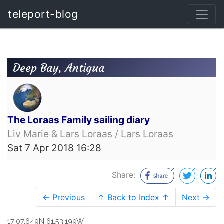
teleport-blog
Deep Bay, Antigua
The Loraas Family sailing diary
Liv Marie & Lars Loraas / Lars Loraas
Sat 7 Apr 2018 16:28
Share:
← Previous
↑ Back to Index ↑
Next →
17:07.649N 61:53.199W