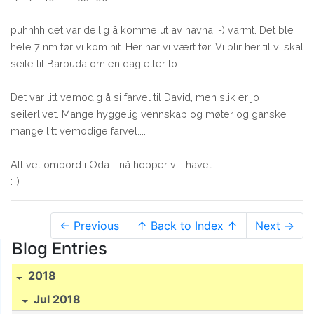
puhhhh det var deilig å komme ut av havna :-) varmt. Det ble
hele 7 nm før vi kom hit. Her har vi vært før. Vi blir her til vi skal
seile til Barbuda om en dag eller to.
Det var litt vemodig å si farvel til David, men slik er jo
seilerlivet. Mange hyggelig vennskap og møter og ganske
mange litt vemodige farvel....
Alt vel ombord i Oda - nå hopper vi i havet
:-)
← Previous
↑ Back to Index ↑
Next →
Blog Entries
2018
Jul 2018