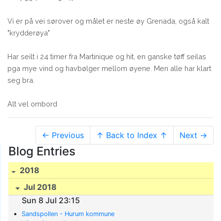
Vi er på vei sørover og målet er neste øy Grenada, også kalt
"krydderøya"
Har seilt i 24 timer fra Martinique og hit, en ganske tøff seilas
pga mye vind og havbølger mellom øyene. Men alle har klart
seg bra.
Alt vel ombord
← Previous
↑ Back to Index ↑
Next →
Blog Entries
2018
Jul 2018
Sun 8 Jul 23:15
Sandspollen - Hurum kommune