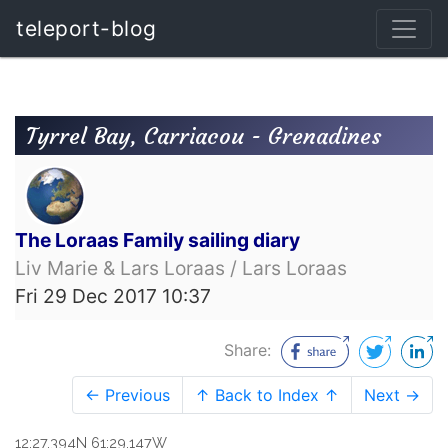
teleport-blog
Tyrrel Bay, Carriacou - Grenadines
The Loraas Family sailing diary
Liv Marie & Lars Loraas / Lars Loraas
Fri 29 Dec 2017 10:37
Share:
← Previous
↑ Back to Index ↑
Next →
12:27.394N 61:29.147W