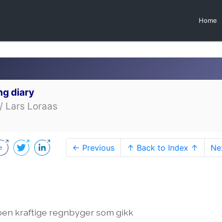
Home
ng diary
/ Lars Loraas
← Previous
↑ Back to Index ↑
Ne
noen kraftige regnbyger som gikk