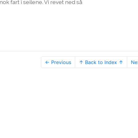
ok fart i seilene. Vi revet ned så
← Previous
↑ Back to Index ↑
Ne