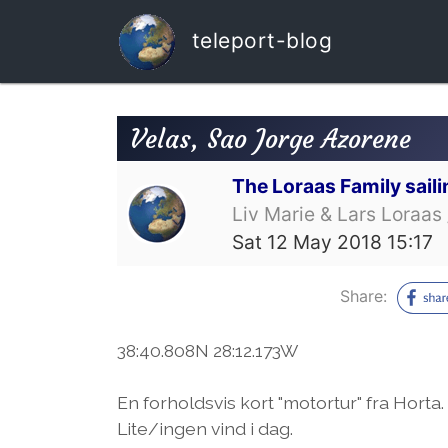
teleport-blog
Velas, Sao Jorge Azorene
The Loraas Family saili
Liv Marie & Lars Loraas 
Sat 12 May 2018 15:17
Share:
38:40.808N 28:12.173W
En forholdsvis kort "motortur" fra Horta
Lite/ingen vind i dag.