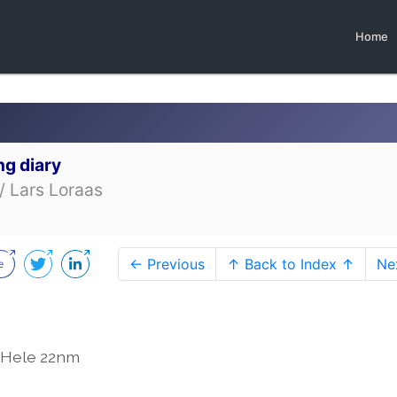
Home
ng diary
/ Lars Loraas
← Previous
↑ Back to Index ↑
Ne
. Hele 22nm