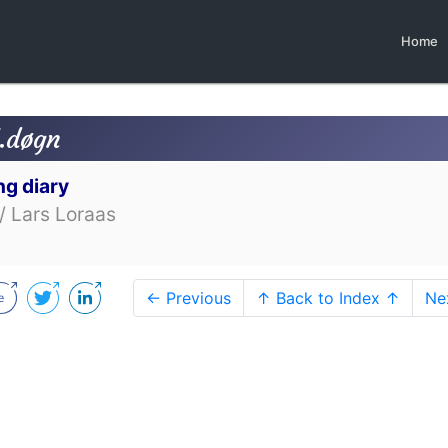
Home
5.døgn
ng diary
/ Lars Loraas
← Previous
↑ Back to Index ↑
Ne