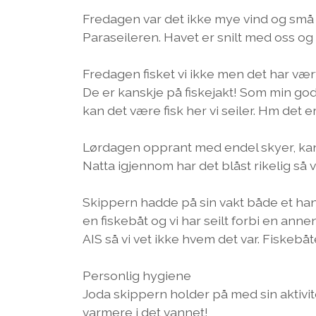
Fredagen var det ikke mye vind og små 
Paraseileren. Havet er snilt med oss og d
Fredagen fisket vi ikke men det har vært
De er kanskje på fiskejakt! Som min god
kan det være fisk her vi seiler. Hm det er
Lørdagen opprant med endel skyer, kan
Natta igjennom har det blåst rikelig så vi 
Skippern hadde på sin vakt både et han
en fiskebåt og vi har seilt forbi en ann
AIS så vi vet ikke hvem det var. Fiskebåt
Personlig hygiene
Joda skippern holder på med sin aktivitet
varmere i det vannet!