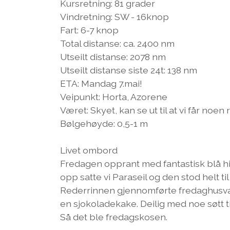
Kursretning: 81 grader
Vindretning: SW - 16knop
Fart: 6-7 knop
Total distanse: ca. 2400 nm
Utseilt distanse: 2078 nm
Utseilt distanse siste 24t: 138 nm
ETA: Mandag 7.mai!
Veipunkt: Horta, Azorene
Været: Skyet, kan se ut til at vi får noen 
Bølgehøyde: 0,5-1 m
Livet ombord
Fredagen opprant med fantastisk blå hi
opp satte vi Paraseil og den stod helt ti
Rederrinnen gjennomførte fredaghusvas
en sjokoladekake. Deilig med noe søtt ti
Så det ble fredagskosen.