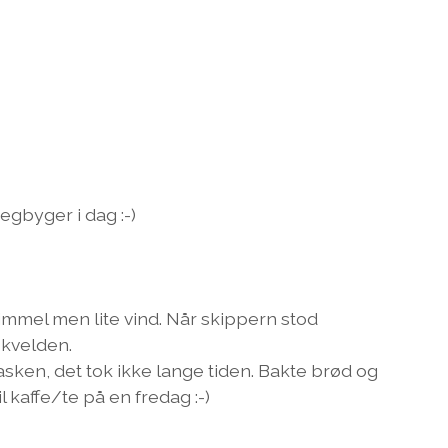
regbyger i dag :-)
mmel men lite vind. Når skippern stod
l kvelden.
ken, det tok ikke lange tiden. Bakte brød og
l kaffe/te på en fredag :-)