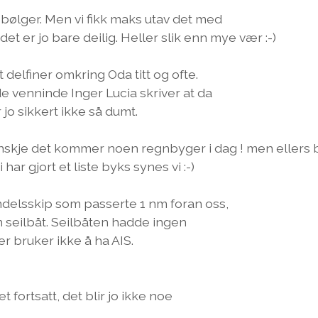
bølger. Men vi fikk maks utav det med
et er jo bare deilig. Heller slik enn mye vær :-)
 delfiner omkring Oda titt og ofte.
e venninde Inger Lucia skriver at da
 jo sikkert ikke så dumt.
skje det kommer noen regnbyger i dag ! men ellers b
har gjort et liste byks synes vi :-)
delsskip som passerte 1 nm foran oss,
en seilbåt. Seilbåten hadde ingen
er bruker ikke å ha AIS.
 fortsatt, det blir jo ikke noe