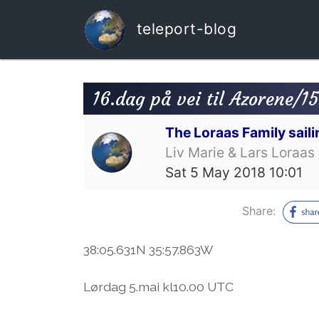
teleport-blog
16.dag på vei til Azorene/1
The Loraas Family saili
Liv Marie & Lars Loraas 
Sat 5 May 2018 10:01
Share:
38:05.631N 35:57.863W
Lørdag 5.mai kl10.00 UTC