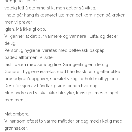
begge to. Det er
veldig lett å glemme slikt men det er så viktig.
I hele går hang fiskesnøret ute men det kom ingen på kroken,
men vi prøver
igjen. Må ikke gi opp.
Vi kjenner at det blir varmere og varmere i lufta, og det er
deilig.
Personlig hygiene ivaretas med bøttevask bakpåp
badeplattformen. Vi sitter
fast i båten med sele og line. Så ingenting er tilfeldig.
Generell hygiene ivaretas med håndvask før og etter ulike
prosedyrer/oppgaver, spesilet viktig iforhold mathygiene.
Desinfeksjon av håndtak gjøres annen hverdag.
Med andre ord vi skal ikke bli syke, kanskje i meste laget
men men......
Mat ombord
Vi har som oftest to varme måltider pr dag med rikelig med
grønnsaker.