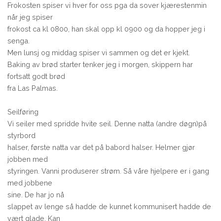
Frokosten spiser vi hver for oss pga da sover kjærestenmin
når jeg spiser
frokost ca kl 0800, han skal opp kl 0900 og da hopper jeg i
senga.
Men lunsj og middag spiser vi sammen og det er kjekt.
Baking av brød starter tenker jeg i morgen, skippern har
fortsatt godt brød
fra Las Palmas.
Seilføring
Vi seiler med spridde hvite seil. Denne natta (andre døgn)på
styrbord
halser, første natta var det på babord halser. Helmer gjør
jobben med
styringen. Vanni produserer strøm. Så våre hjelpere er i gang
med jobbene
sine. De har jo nå
slappet av lenge så hadde de kunnet kommunisert hadde de
vært glade. Kan