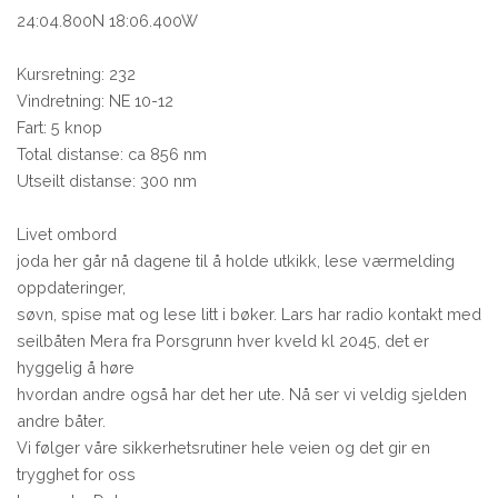
24:04.800N 18:06.400W
Kursretning: 232
Vindretning: NE 10-12
Fart: 5 knop
Total distanse: ca 856 nm
Utseilt distanse: 300 nm
Livet ombord
joda her går nå dagene til å holde utkikk, lese værmelding
oppdateringer,
søvn, spise mat og lese litt i bøker. Lars har radio kontakt med
seilbåten Mera fra Porsgrunn hver kveld kl 2045, det er
hyggelig å høre
hvordan andre også har det her ute. Nå ser vi veldig sjelden
andre båter.
Vi følger våre sikkerhetsrutiner hele veien og det gir en
trygghet for oss