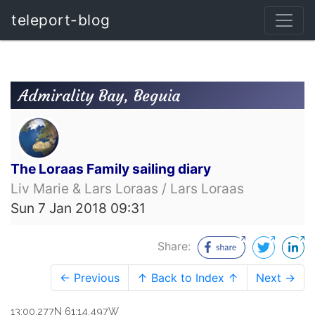
teleport-blog
Admirality Bay, Beguia
The Loraas Family sailing diary
Liv Marie & Lars Loraas / Lars Loraas
Sun 7 Jan 2018 09:31
Share:
← Previous
↑ Back to Index ↑
Next →
13:00.277N 61:14.497W