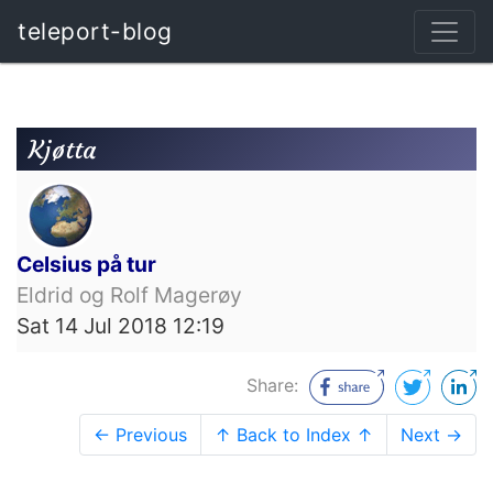
teleport-blog
Kjøtta
Celsius på tur
Eldrid og Rolf Magerøy
Sat 14 Jul 2018 12:19
Share:
← Previous
↑ Back to Index ↑
Next →