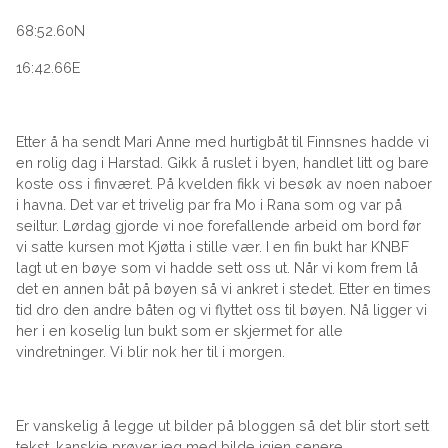
68:52.60N
16:42.66E
Etter å ha sendt Mari Anne med hurtigbåt til Finnsnes hadde vi
en rolig dag i Harstad. Gikk å ruslet i byen, handlet litt og bare
koste oss i finværet. På kvelden fikk vi besøk av noen naboer
i havna. Det var et trivelig par fra Mo i Rana som og var på
seiltur. Lørdag gjorde vi noe forefallende arbeid om bord før
vi satte kursen mot Kjøtta i stille vær. I en fin bukt har KNBF
lagt ut en bøye som vi hadde sett oss ut. Når vi kom frem lå
det en annen båt på bøyen så vi ankret i stedet. Etter en times
tid dro den andre båten og vi flyttet oss til bøyen. Nå ligger vi
her i en koselig lun bukt som er skjermet for alle
vindretninger. Vi blir nok her til i morgen.
Er vanskelig å legge ut bilder på bloggen så det blir stort sett
tekst, kanskje prøver jeg med bilde igjen senere.