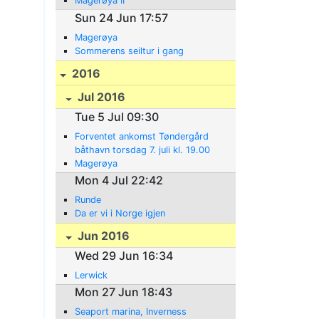
Magerøya II
Sun 24 Jun 17:57
Magerøya
Sommerens seiltur i gang
2016
Jul 2016
Tue 5 Jul 09:30
Forventet ankomst Tøndergård
båthavn torsdag 7. juli kl. 19.00
Magerøya
Mon 4 Jul 22:42
Runde
Da er vi i Norge igjen
Jun 2016
Wed 29 Jun 16:34
Lerwick
Mon 27 Jun 18:43
Seaport marina, Inverness