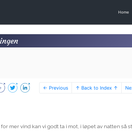
Home
ningen
← Previous
↑ Back to Index ↑
Ne
or mer vind kan vi godt ta i mot, i løpet av natten så st