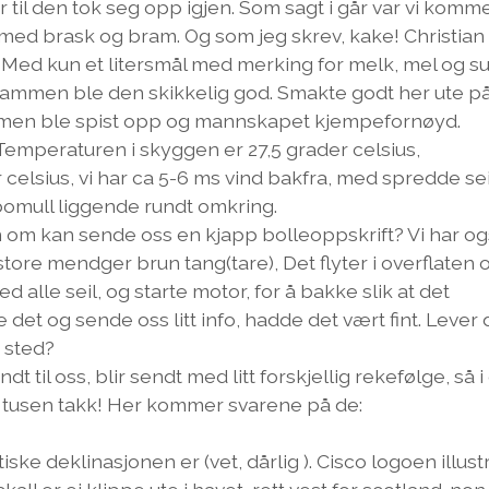
 til den tok seg opp igjen. Som sagt i går var vi komm
t med brask og bram. Og som jeg skrev, kake! Christian
. Med kun et litersmål med merking for melk, mel og su
jammen ble den skikkelig god. Smakte godt her ute p
sammen ble spist opp og mannskapet kjempefornøyd.
emperaturen i skyggen er 27,5 grader celsius,
celsius, vi har ca 5-6 ms vind bakfra, med spredde sei
bomull liggende rundt omkring.
n om kan sende oss en kjapp bolleoppskrift? Vi har og
 store mendger brun tang(tare), Det flyter i overflaten 
ned alle seil, og starte motor, for å bakke slik at det
det og sende oss litt info, hadde det vært fint. Lever 
t sted?
 til oss, blir sendt med litt forskjellig rekefølge, så i
 tusen takk! Her kommer svarene på de:
ske deklinasjonen er (vet, dårlig ). Cisco logoen illust