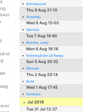
et
Brønnøysund
 og
Thu 9 Aug 21:10
kker,
Straumøy
å
Wed 8 Aug 15:03
Hjartøya
Tue 7 Aug 19:40
l.
Breivika, Lurøy
Mon 6 Aug 18:18
så et
Klokkergården på Rødøy
og
Sun 5 Aug 20:32
Bliksvær
det
Thu 2 Aug 20:14
Bodø
 dag
Wed 1 Aug 17:45
Nordskot
Jul 2018
rerer
Tue 31 Jul 12:37