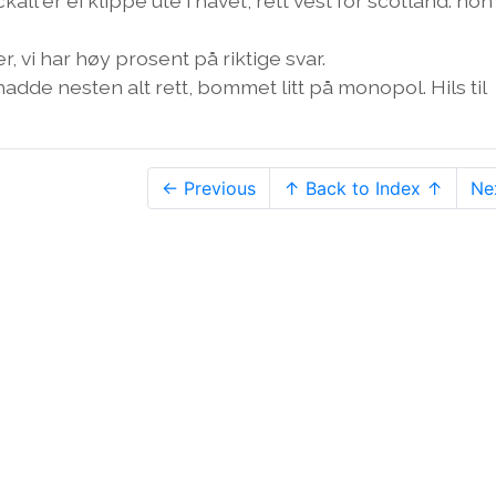
ll er ei klippe ute i havet, rett vest for scotland. non
, vi har høy prosent på riktige svar.
hadde nesten alt rett, bommet litt på monopol. Hils til
← Previous
↑ Back to Index ↑
Ne