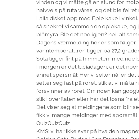
vinden og vi måtte gå en stund for motor
halvveis på ruta våres, og det ble feire
Laila disket opp med Eple kake i vinkel
så snekret vi sammen en eplekake, og 
blåmyra. Ble det noe igjen? nei, alt 
Dagens værmelding her er som følger. T
vanntemperaturen ligger på 27,2 grader 
Sola ligger fint på himmelen, med noe 
I morgen er det luciadagen, er det noe
annet spørsmål: Her vi seiler nå, er det
setter seg fast på roret, slik at vi må ta 
forsvinner av roret. Om noen kan google 
slik i overflaten eller har det løsna fra e
Det viser seg at meldingene som blir sendt
fikk vi mange meldinger med spørsmål,
QuizQuizQuiz
KMS: vi har ikke svar på hva den magneti