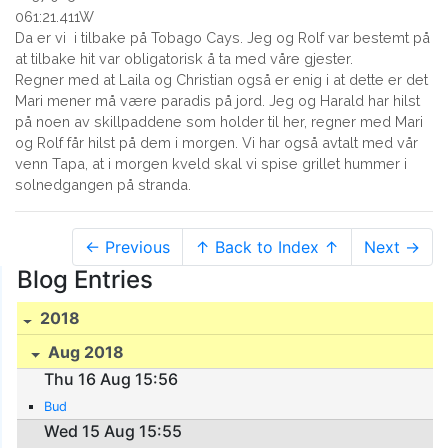
061:21.411W
Da er vi i tilbake på Tobago Cays. Jeg og Rolf var bestemt på
at tilbake hit var obligatorisk å ta med våre gjester.
Regner med at Laila og Christian også er enig i at dette er det
Mari mener må være paradis på jord. Jeg og Harald har hilst
på noen av skillpaddene som holder til her, regner med Mari
og Rolf får hilst på dem i morgen. Vi har også avtalt med vår
venn Tapa, at i morgen kveld skal vi spise grillet hummer i
solnedgangen på stranda.
← Previous
↑ Back to Index ↑
Next →
Blog Entries
2018
Aug 2018
Thu 16 Aug 15:56
Bud
Wed 15 Aug 15:55