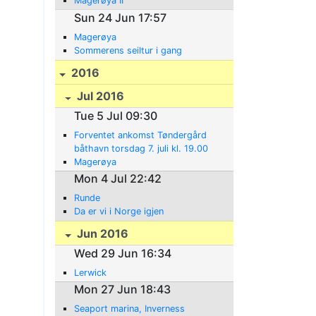
Magerøya II
Sun 24 Jun 17:57
Magerøya
Sommerens seiltur i gang
2016
Jul 2016
Tue 5 Jul 09:30
Forventet ankomst Tøndergård
båthavn torsdag 7. juli kl. 19.00
Magerøya
Mon 4 Jul 22:42
Runde
Da er vi i Norge igjen
Jun 2016
Wed 29 Jun 16:34
Lerwick
Mon 27 Jun 18:43
Seaport marina, Inverness