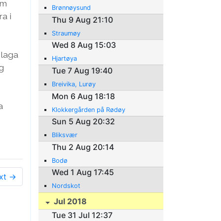
om
Brønnøysund
a i
Thu 9 Aug 21:10
Straumøy
Wed 8 Aug 15:03
 laga
Hjartøya
g
Tue 7 Aug 19:40
Breivika, Lurøy
Mon 6 Aug 18:18
a
Klokkergården på Rødøy
Sun 5 Aug 20:32
Bliksvær
Thu 2 Aug 20:14
Bodø
Wed 1 Aug 17:45
xt →
Nordskot
Jul 2018
Tue 31 Jul 12:37