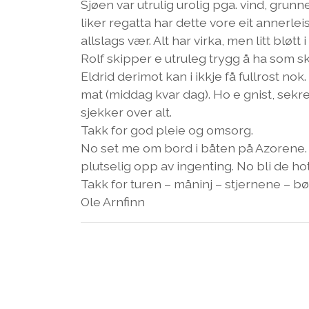
Sjøen var utrulig urolig pga. vind, grun
liker regatta har dette vore eit annerleis
allslags vær. Alt har virka, men litt bløtt 
Rolf skipper e utruleg trygg å ha som sk
Eldrid derimot kan i ikkje få fullrost n
mat (middag kvar dag). Ho e gnist, sekret
sjekker over alt.
Takk for god pleie og omsorg.
No set me om bord i båten på Azorene.
plutselig opp av ingenting. No bli de hotel
Takk for turen – måninj – stjernene – b
Ole Arnfinn