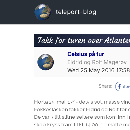
teleport-blog
Takk for turen over Atlante
Celsius på tur
Eldrid og Rolf Magerøy
Wed 25 May 2016 17:5
Share:
Horta 25. mai, 17ᵒ - delvis sol, masse vind
Fokkeslasken takker Eldrid og Rolf for en
De var 3 litt slitne seilere som kom inn i
skap kryss fram til kl. 14:00, då måtte mo