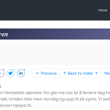
Home
ren
8
← Previous
↑ Back to Index ↑
Ne
.
 fantastisk sjøreise. No gle me oss te å feriere ilag he
 natt. Vinden blei meir nordlig og opp til 18-19ms. Vi sei
toren hjelpe til.