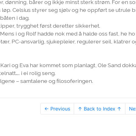
ner, dønning, bårer og ikkje minst sterk strøm. For en s
 løp. Celsius styrer seg sjølv og he oppført se utrule br
i båten i dag.
ipper, trygghet først deretter sikkerhet.
ok. Mens i og Rolf hadde nok med å halde oss fast, he ho
ær, PC-ansvarlig, sjukepleier, regulerer seil, klatrer o
 Kari og Eva har kommet som planlagt, Ole Sand dokk
natt….. i ei rolig seng.
ølgene – samtalene og filosoferingen.
← Previous
↑ Back to Index ↑
Ne