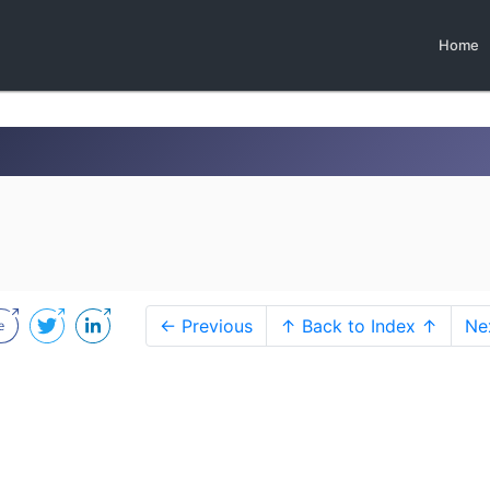
Home
← Previous
↑ Back to Index ↑
Ne