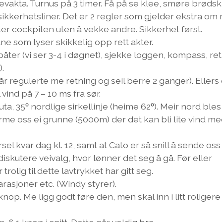
tevakta. Turnus på 3 timer. Få på se klee, smøre brødsk
g sikkerhetsliner. Det er 2 regler som gjelder ekstra om 
nter cockpiten uten å vekke andre. Sikkerhet først.
måne som lyser skikkelig opp rett akter.
båter (vi ser 3-4 i døgnet), sjekke loggen, kompass, ret
).
år regulerte me retning og seil berre 2 ganger). Ellers
vind på 7 – 10 ms fra sør.
ta, 35ᵒ nordlige sirkellinje (heime 62ᵒ). Meir nord bles
ærme oss ei grunne (5000m) der det kan bli lite vind m
el kvar dag kl. 12, samt at Cato er så snill å sende oss
 diskutere veivalg, hvor lønner det seg å gå. Før eller
rolig til dette lavtrykket har gitt seg.
rasjoner etc. (Windy styrer).
nop. Me ligg godt føre den, men skal inn i litt roligere