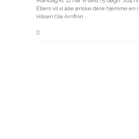
Mandag kl. 12 har vi seilt i 5 døgn, 704 nm
Ellers vil vi alle ønske dere hjemme en ri
Hilsen Ole Arnfinn
