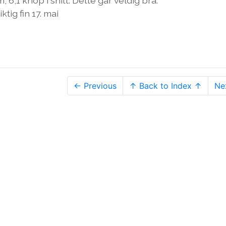
, 6,1 knop i snitt. Dette går veldig bra.
ktig fin 17. mai
← Previous
↑ Back to Index ↑
Ne