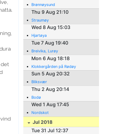
ive,
Brønnøysund
natta.
Thu 9 Aug 21:10
Straumøy
Wed 8 Aug 15:03
ning,
Hjartøya
Tue 7 Aug 19:40
 dura
Breivika, Lurøy
Mon 6 Aug 18:18
 det
Klokkergården på Rødøy
ed
Sun 5 Aug 20:32
Bliksvær
Thu 2 Aug 20:14
Bodø
Wed 1 Aug 17:45
Nordskot
 vind
Jul 2018
Tue 31 Jul 12:37