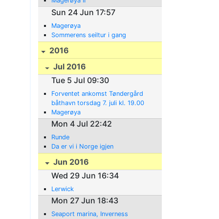
Magerøya II
Sun 24 Jun 17:57
Magerøya
Sommerens seiltur i gang
2016
Jul 2016
Tue 5 Jul 09:30
Forventet ankomst Tøndergård
båthavn torsdag 7. juli kl. 19.00
Magerøya
Mon 4 Jul 22:42
Runde
Da er vi i Norge igjen
Jun 2016
Wed 29 Jun 16:34
Lerwick
Mon 27 Jun 18:43
Seaport marina, Inverness