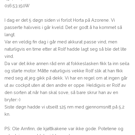
016:53.150W
I dag er det 5 døgn siden vi forlot Horta på Azorene. Vi
passerte halvveis i går kveld. Det er godt å ha kommet så
langt.
Var en veldig fin dag i går med akkurat passe vind, men
naturligvis en time etter at Rolf hadde lagt seg så ble det lite
vind.
Da var det ikke annen råd enn at fokkeslasken fikk ta inn seila
og starte motor. Måtte naturligvis vekke Rolf slik at han fikk
med seg at jeg gikk på dekk. Vi har en regel om at ingen går
ut av cockpit uten at den andre er oppe. Heldigvis er Rolf av
den sorten at når han skal sove, så bare skrur han av en
bryter:-)
Siste døgn hadde vi utseilt 125 nm med gjennomsnitt på 5,2
kn.
PS: Ole Arnfinn, de kjøttkakene var ikke gode. Potetene og