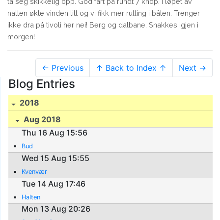
ta seg skikkelig opp. God fart på rundt 7 knop. I løpet av
natten økte vinden litt og vi fikk mer rulling i båten. Trenger
ikke dra på tivoli her nei! Berg og dalbane. Snakkes igjen i
morgen!
← Previous
↑ Back to Index ↑
Next →
Blog Entries
2018
Aug 2018
Thu 16 Aug 15:56
Bud
Wed 15 Aug 15:55
Kvenvær
Tue 14 Aug 17:46
Halten
Mon 13 Aug 20:26