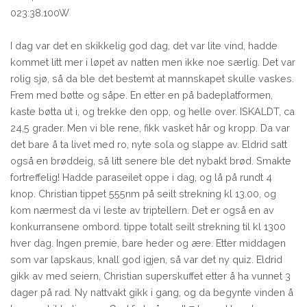
023:38.100W
I dag var det en skikkelig god dag, det var lite vind, hadde
kommet litt mer i løpet av natten men ikke noe særlig. Det var
rolig sjø, så da ble det bestemt at mannskapet skulle vaskes.
Frem med bøtte og såpe. En etter en på badeplatformen,
kaste bøtta ut i, og trekke den opp, og helle over. ISKALDT, ca
24,5 grader. Men vi ble rene, fikk vasket hår og kropp. Da var
det bare å ta livet med ro, nyte sola og slappe av. Eldrid satt
også en brøddeig, så litt senere ble det nybakt brød. Smakte
fortreffelig! Hadde paraseilet oppe i dag, og lå på rundt 4
knop. Christian tippet 555nm på seilt strekning kl 13.00, og
kom nærmest da vi leste av triptellern. Det er også en av
konkurransene ombord. tippe totalt seilt strekning til kl 1300
hver dag. Ingen premie, bare heder og ære. Etter middagen
som var lapskaus, knall god igjen, så var det ny quiz. Eldrid
gikk av med seiern, Christian superskuffet etter å ha vunnet 3
dager på rad. Ny nattvakt gikk i gang, og da begynte vinden å