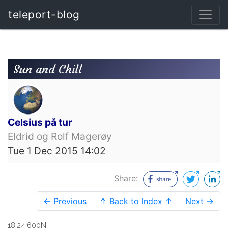
teleport-blog
Sun and Chill
Celsius på tur
Eldrid og Rolf Magerøy
Tue 1 Dec 2015 14:02
Share:
← Previous
↑ Back to Index ↑
Next →
18:24.600N