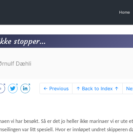
Home
kke stopper...
Ørnulf Dæhli
← Previous
↑ Back to Index ↑
Ne
aen vi har besøkt. Så er det jo heller ikke marinaer vi er ute e
nseilingen var litt spesiell. Hvor er innløpet undret skipperen da