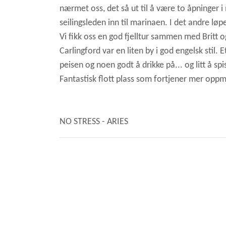
nærmet oss, det så ut til å være to åpninger 
seilingsleden inn til marinaen. I det andre lø
Vi fikk oss en god fjelltur sammen med Britt og
Carlingford var en liten by i god engelsk stil. E
peisen og noen godt å drikke på... og litt å sp
Fantastisk flott plass som fortjener mer op
NO STRESS - ARIES