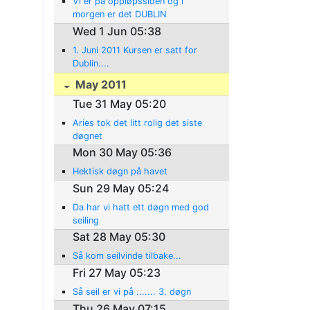
Vi er på oppløpssiden og i
morgen er det DUBLIN
Wed 1 Jun 05:38
1. Juni 2011 Kursen er satt for
Dublin....
May 2011
Tue 31 May 05:20
Aries tok det litt rolig det siste
døgnet
Mon 30 May 05:36
Hektisk døgn på havet
Sun 29 May 05:24
Da har vi hatt ett døgn med god
seiling
Sat 28 May 05:30
Så kom seilvinde tilbake...
Fri 27 May 05:23
Så seil er vi på ....... 3. døgn
Thu 26 May 07:15