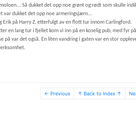
i moloen... Så dukket det opp noe grønt og rødt som skulle indi
pet var dukket det opp noe armeringsjærn...
 Erik på Harry Z, etterfulgt av en flott tur innom Carlingford.
tter en lang tur i fjellet kom vi inn på en koselig pub, med fyr p
ise på var det også. En liten vandring i gaten var en stor opplev
pmerksomhet.
← Previous
↑ Back to Index ↑
Ne