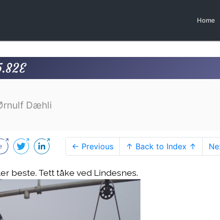
Home
5.82E
Ørnulf Dæhli
← Previous
↑ Back to Index ↑
Ne
ler beste. Tett tåke ved Lindesnes.