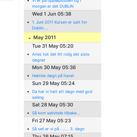
Vi er på oppløpssiden og i
morgen er det DUBLIN
Wed 1 Jun 05:38
1. Juni 2011 Kursen er satt for
Dublin....
May 2011
Tue 31 May 05:20
Aries tok det litt rolig det siste
døgnet
Mon 30 May 05:36
Hektisk døgn på havet
Sun 29 May 05:24
Da har vi hatt ett døgn med god
seiling
Sat 28 May 05:30
Så kom seilvinde tilbake...
Fri 27 May 05:23
Så seil er vi på ....... 3. døgn
Thu 26 May 07:15