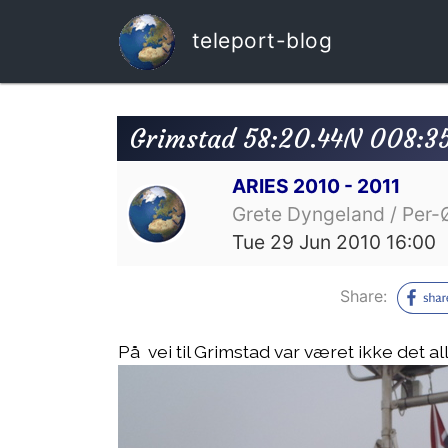
teleport-blog
Grimstad 58:20.44N 008:3
ARIES 2010 - 2011
Grete Dyngeland / Per-
Tue 29 Jun 2010 16:00
Share:
På vei til Grimstad var været ikke det al