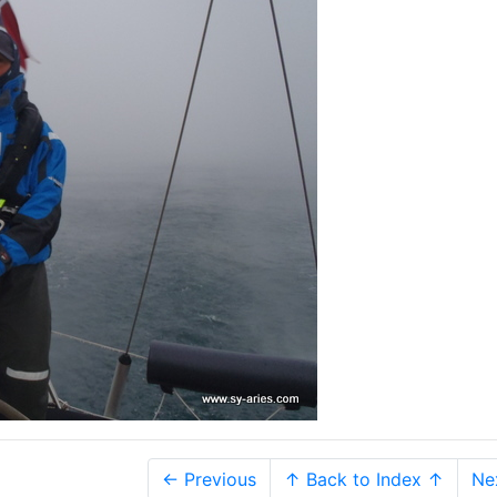
← Previous
↑ Back to Index ↑
Ne