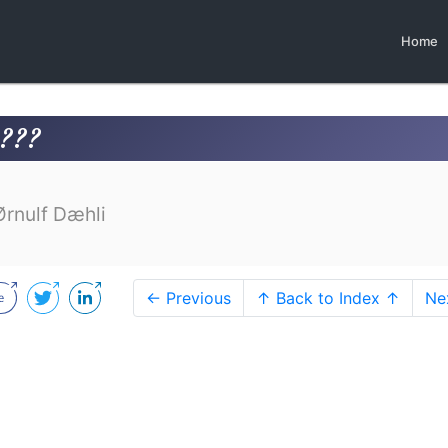
Home
????
Ørnulf Dæhli
← Previous
↑ Back to Index ↑
Ne