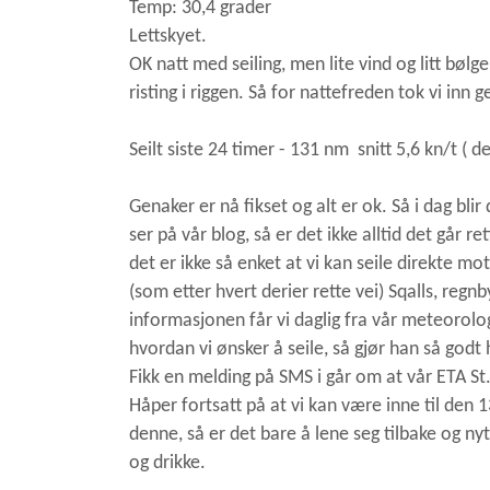
Temp: 30,4 grader
Lettskyet.
OK natt med seiling, men lite vind og litt bølger
risting i riggen. Så for nattefreden tok vi inn 
Seilt siste 24 timer - 131 nm snitt 5,6 kn/t ( 
Genaker er nå fikset og alt er ok.
Så i dag blir
ser på vår blog, så er det ikke alltid det går
det er ikke så enket at vi kan seile direkte mo
(som etter hvert derier rette vei) Sqalls, reg
informasjonen får vi daglig fra vår meteorolo
hvordan vi ønsker å seile, så gjør han så godt h
Fikk en melding på SMS i går om at vår ETA St.
Håper fortsatt på at vi kan være inne til den 
denne, så er det bare å lene seg tilbake og 
og drikke.