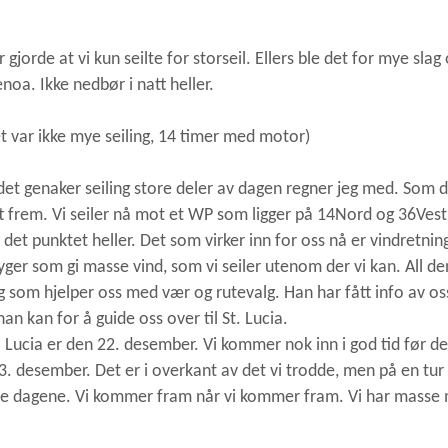
 gjorde at vi kun seilte for storseil. Ellers ble det for mye slag
genoa. Ikke nedbør i natt heller.
det var ikke mye seiling, 14 timer med motor)
 det genaker seiling store deler av dagen regner jeg med. Som 
 rett frem. Vi seiler nå mot et WP som ligger på 14Nord og 36Ves
t det punktet heller. Det som virker inn for oss nå er vindretni
nbyger som gi masse vind, som vi seiler utenom der vi kan. All d
g som hjelper oss med vær og rutevalg. Han har fått info av os
an kan for å guide oss over til St. Lucia.
 Lucia er den 22. desember. Vi kommer nok inn i god tid før de
13. desember. Det er i overkant av det vi trodde, men på en tu
nyte dagene. Vi kommer fram når vi kommer fram. Vi har masse