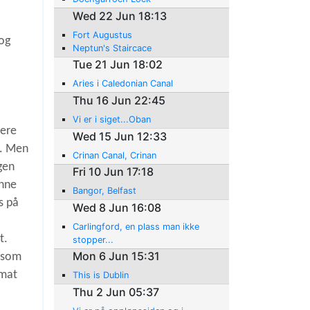
Wed 22 Jun 18:13
Fort Augustus
 og
Neptun's Staircace
Tue 21 Jun 18:02
Aries i Caledonian Canal
Thu 16 Jun 22:45
Vi er i siget...Oban
dere
Wed 15 Jun 12:33
t. Men
Crinan Canal, Crinan
ngen
Fri 10 Jun 17:18
enne
Bangor, Belfast
s på
Wed 8 Jun 16:08
Carlingford, en plass man ikke
t.
stopper...
Mon 6 Jun 15:31
r som
 mat
This is Dublin
Thu 2 Jun 05:37