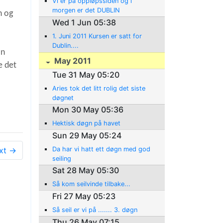
Vi er på oppløpssiden og i
morgen er det DUBLIN
n og
Wed 1 Jun 05:38
1. Juni 2011 Kursen er satt for
Dublin....
an
May 2011
e det
Tue 31 May 05:20
Aries tok det litt rolig det siste
døgnet
Mon 30 May 05:36
Hektisk døgn på havet
Sun 29 May 05:24
xt →
Da har vi hatt ett døgn med god
seiling
Sat 28 May 05:30
Så kom seilvinde tilbake...
Fri 27 May 05:23
Så seil er vi på ....... 3. døgn
Thu 26 May 07:15