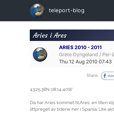
teleport-blog
Aries i Ares
ARIES 2010 - 2011
Grete Dyngeland / Per-
Thu 12 Aug 2010 07:43
Share:
43:25.38N 08:14.40W
Da har Aries kommet til Ares, en liten i
littpreget av tidene her i Spania. Lite ak