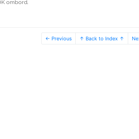
lt OK ombord.
← Previous
↑ Back to Index ↑
Ne