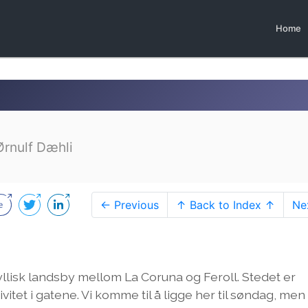
Home
Ørnulf Dæhli
← Previous
↑ Back to Index ↑
Ne
dyllisk landsby mellom La Coruna og Feroll. Stedet er
tivitet i gatene. Vi komme til å ligge her til søndag, men