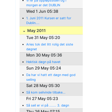
Vi er på oppløpssiden og i
morgen er det DUBLIN
Wed 1 Jun 05:38
1. Juni 2011 Kursen er satt for
Dublin....
May 2011
Tue 31 May 05:20
Aries tok det litt rolig det siste
døgnet
Mon 30 May 05:36
Hektisk døgn på havet
Sun 29 May 05:24
Da har vi hatt ett døgn med god
seiling
Sat 28 May 05:30
Så kom seilvinde tilbake...
Fri 27 May 05:23
Så seil er vi på ....... 3. døgn
Thu 26 May 07:15