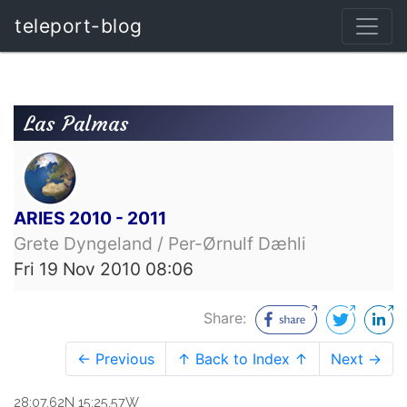
teleport-blog
Las Palmas
ARIES 2010 - 2011
Grete Dyngeland / Per-Ørnulf Dæhli
Fri 19 Nov 2010 08:06
Share:
← Previous
↑ Back to Index ↑
Next →
28:07.62N 15:25.57W