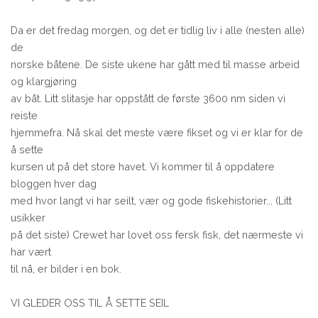
Da er det fredag morgen, og det er tidlig liv i alle (nesten alle)
de
norske båtene. De siste ukene har gått med til masse arbeid
og klargjøring
av båt. Litt slitasje har oppstått de første 3600 nm siden vi
reiste
hjemmefra. Nå skal det meste være fikset og vi er klar for de
å sette
kursen ut på det store havet. Vi kommer til å oppdatere
bloggen hver dag
med hvor langt vi har seilt, vær og gode fiskehistorier... (Litt
usikker
på det siste) Crewet har lovet oss fersk fisk, det nærmeste vi
har vært
til nå, er bilder i en bok.
VI GLEDER OSS TIL Å SETTE SEIL