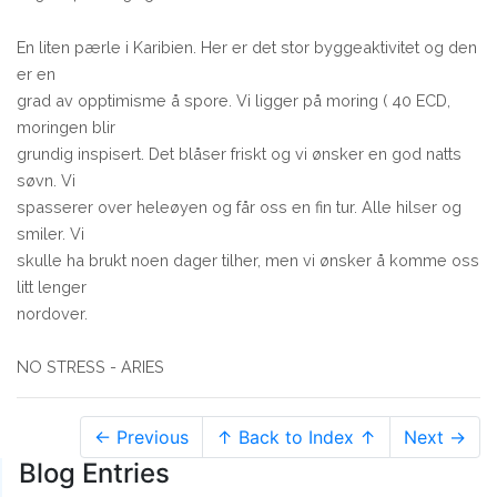
En liten pærle i Karibien. Her er det stor byggeaktivitet og den
er en
grad av opptimisme å spore. Vi ligger på moring ( 40 ECD,
moringen blir
grundig inspisert. Det blåser friskt og vi ønsker en god natts
søvn. Vi
spasserer over heleøyen og får oss en fin tur. Alle hilser og
smiler. Vi
skulle ha brukt noen dager tilher, men vi ønsker å komme oss
litt lenger
nordover.
NO STRESS - ARIES
← Previous
↑ Back to Index ↑
Next →
Blog Entries