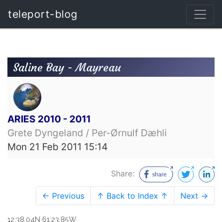
teleport-blog
Saline Bay - Mayreau
ARIES 2010 - 2011
Grete Dyngeland / Per-Ørnulf Dæhli
Mon 21 Feb 2011 15:14
Share:
← Previous
↑ Back to Index ↑
Next →
12:38.04N 61:23.85W