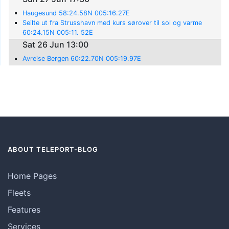
Haugesund 58:24.58N 005:16.27E
Seilte ut fra Strusshavn med kurs sørover til sol og varme
60:24.15N 005:11. 52E
Sat 26 Jun 13:00
Avreise Bergen 60:22.70N 005:19.97E
ABOUT TELEPORT-BLOG
Home Pages
Fleets
Features
Services