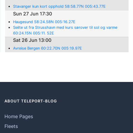
Stavanger kun kort opphold 58:58.77N 005:43.77E
Sun 27 Jun 17:30
Haugesund 58:24.58N 005:16.27E
Seilte ut fra Strusshavn med kurs sørover til sol og varme
60:24.15N 005:11. 52E
Sat 26 Jun 13:00
Avreise Bergen 60:22.70N 005:19.97E
ABOUT TELEPORT-BLOG
Home Pages
Fleets