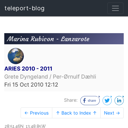
teleport-blog
Marina Rubicon - Lanzarote
ARIES 2010 - 2011
Grete Dyngeland / Per-Ørnulf Dæhli
Fri 15 Oct 2010 12:12
Share:
← Previous
↑ Back to Index ↑
Next →
28:51.46N 13:48.85W