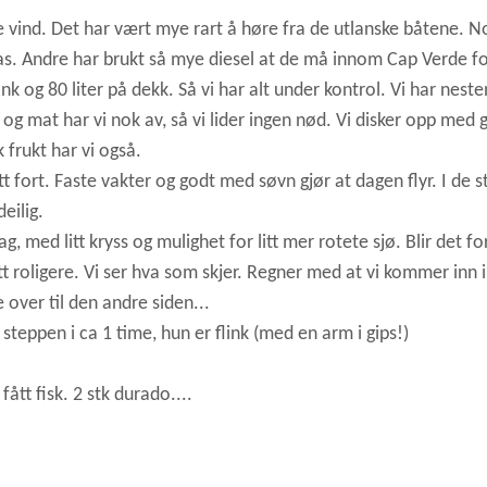
ne vind. Det har vært mye rart å høre fra de utlanske båtene. 
lmas. Andre har brukt så mye diesel at de må innom Cap Verde fo
ank og 80 liter på dekk. Så vi har alt under kontrol. Vi har neste
g mat har vi nok av, så vi lider ingen nød. Vi disker opp med 
 frukt har vi også.
tt fort. Faste vakter og godt med søvn gjør at dagen flyr. I de st
deilig.
, med litt kryss og mulighet for litt mer rotete sjø. Blir det fo
litt roligere. Vi ser hva som skjer. Regner med at vi kommer inn i
 over til den andre siden...
teppen i ca 1 time, hun er flink (med en arm i gips!)
ått fisk. 2 stk durado....