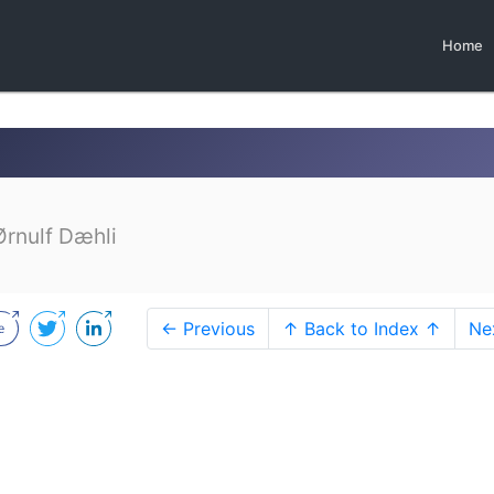
Home
Ørnulf Dæhli
← Previous
↑ Back to Index ↑
Ne