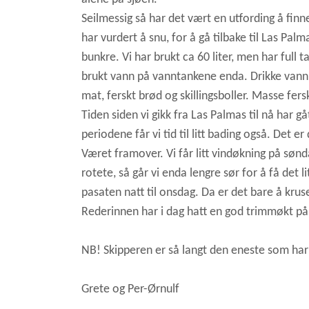
Seilmessig så har det vært en utfording å fin
har vurdert å snu, for å gå tilbake til Las Pa
bunkre. Vi har brukt ca 60 liter, men har full t
brukt vann på vanntankene enda. Drikke vann o
mat, ferskt brød og skillingsboller. Masse fersk
Tiden siden vi gikk fra Las Palmas til nå har gå
periodene får vi tid til litt bading også. Det er 
Været framover. Vi får litt vindøkning på søndag
rotete, så går vi enda lengre sør for å få det 
pasaten natt til onsdag. Da er det bare å kruse
Rederinnen har i dag hatt en god trimmøkt på s
NB! Skipperen er så langt den eneste som har f
Grete og Per-Ørnulf