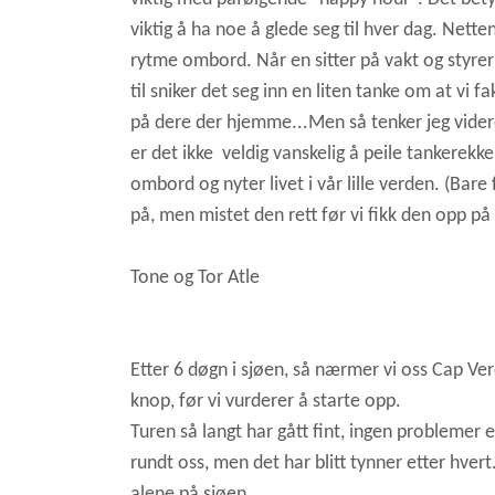
viktig å ha noe å glede seg til hver dag. Nette
rytme ombord. Når en sitter på vakt og styrer e
til sniker det seg inn en liten tanke om at vi fa
på dere der hjemme...Men så tenker jeg videre
er det ikke veldig vanskelig å peile tankerekken
ombord og nyter livet i vår lille verden. (Bare
på, men mistet den rett før vi fikk den opp på
Tone og Tor Atle
Etter 6 døgn i sjøen, så nærmer vi oss Cap Ver
knop, før vi vurderer å starte opp.
Turen så langt har gått fint, ingen problemer 
rundt oss, men det har blitt tynner etter hver
alene på sjøen.