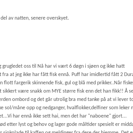
e del av natten, senere overskyet.
 grugledet oss til Nå har vi vært 6 døgn i sjøen og ikke hatt
fra at jeg ikke har fått fisk ennå. Puff har imidlertid fått 2 Dur
 flott fargerik skinnende fisk, gul og blå med prikker..Når fisk
lt sikkert være snakk om MYE større fisk enn det han fikk!! Å se
le verden ombord og det går utrolig bra med tanke på at vi lever t
ske sol/måne opp og nedganger, hvalflokker,delfiner som leker
t...Vi har ennå ikke sett hai, men det har "naboene" gjort...
ød etter lyst og behov og lager gode måltider spesielt er mid
 sjokolade til kaffen og meldinger fra dere der hjemme. Det e