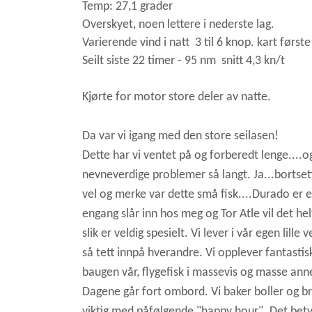
Temp: 27,1 grader
Overskyet, noen lettere i nederste lag.
Varierende vind i natt 3 til 6 knop. kart først
Seilt siste 22 timer - 95 nm snitt 4,3 kn/t
Kjørte for motor store deler av natte.
Da var vi igang med den store seilasen!
Dette har vi ventet på og forberedt lenge....og
nevneverdige problemer så langt. Ja...bortsett 
vel og merke var dette små fisk....Durado er en
engang slår inn hos meg og Tor Atle vil det he
slik er veldig spesielt. Vi lever i vår egen lil
så tett innpå hverandre. Vi opplever fantasti
baugen vår, flygefisk i massevis og masse anne
Dagene går fort ombord. Vi baker boller og br
viktig med påfølgende "happy hour". Det betyr