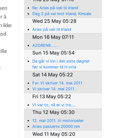
Re: Aries på veil til Irland
Noen
Dag 2 på vei mot Irland, Kinsale
r å
Wed 25 May 05:28
n ikke
Aries på veil til Irland
god
Mon 16 May 07:11
AZORENE......
ille
Sun 15 May 05:54
Da går vi inn i det siste døgnet
før vi kommer til H orta
r
Sat 14 May 05:22
Fw: Vi skriver 14. mai 2011
Vi skriver 14. mai 2011
Fri 13 May 05:22
Vi var to, nå er vi tre....
Thu 12 May 05:30
12. mai 2011. Vi motorseiler
Aries passerte 20000 nm
Wed 11 May 05:20