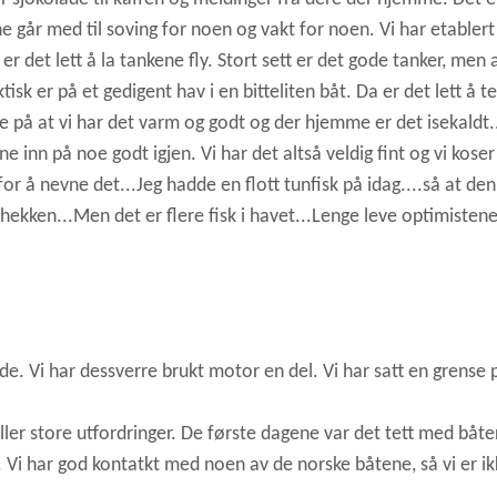
ne går med til soving for noen og vakt for noen. Vi har etablert
r det lett å la tankene fly. Stort sett er det gode tanker, men 
ktisk er på et gedigent hav i en bitteliten båt. Da er det lett å t
 på at vi har det varm og godt og der hjemme er det isekaldt.
e inn på noe godt igjen. Vi har det altså veldig fint og vi koser
 for å nevne det...Jeg hadde en flott tunfisk på idag....så at den
 hekken...Men det er flere fisk i havet...Lenge leve optimistene
de. Vi har dessverre brukt motor en del. Vi har satt en grense 
eller store utfordringer. De første dagene var det tett med båte
t. Vi har god kontatkt med noen av de norske båtene, så vi er ik