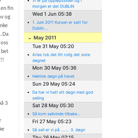
Vi er på oppløpssiden og i
morgen er det DUBLIN
 en fin
Wed 1 Jun 05:38
av og
1. Juni 2011 Kursen er satt for
enke
Dublin....
..Da
May 2011
 oss
Tue 31 May 05:20
 bet
Aries tok det litt rolig det siste
!!
døgnet
Mon 30 May 05:36
Hektisk døgn på havet
Sun 29 May 05:24
Da har vi hatt ett døgn med god
seiling
på 3
Sat 28 May 05:30
Så kom seilvinde tilbake...
r
Fri 27 May 05:23
ke
Så seil er vi på ....... 3. døgn
Thu 26 May 07:15