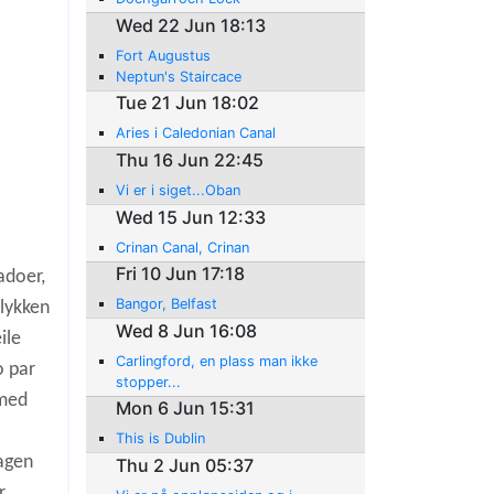
Wed 22 Jun 18:13
Fort Augustus
Neptun's Staircace
Tue 21 Jun 18:02
Aries i Caledonian Canal
Thu 16 Jun 22:45
Vi er i siget...Oban
Wed 15 Jun 12:33
Crinan Canal, Crinan
Fri 10 Jun 17:18
adoer,
Bangor, Belfast
elykken
Wed 8 Jun 16:08
ile
Carlingford, en plass man ikke
o par
stopper...
 med
Mon 6 Jun 15:31
This is Dublin
dagen
Thu 2 Jun 05:37
r