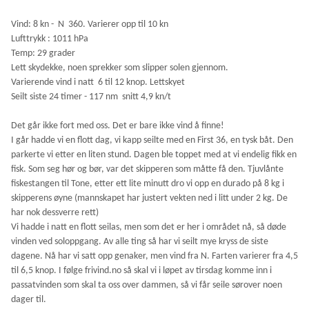
Vind: 8
kn - N 360.
Varierer opp til 10 kn
Lufttrykk : 1011 hPa
Temp: 29 grader
Lett skydekke, noen sprekker som slipper solen gjennom.
Varierende vind i natt 6 til 12 knop. Lettskyet
Seilt siste 24 timer - 117 nm snitt 4,9 kn/t
Det går ikke fort med oss. Det er bare ikke vind å finne!
I går hadde vi en flott dag, vi kapp seilte med en First 36, en tysk båt. Den
parkerte vi etter en liten stund. Dagen ble toppet med at vi endelig fikk en
fisk. Som seg hør og bør, var det skipperen som måtte få den. Tjuvlånte
fiskestangen til Tone, etter ett lite minutt dro vi opp en durado på 8 kg i
skipperens øyne (mannskapet har justert vekten ned i litt under 2 kg. De
har nok dessverre rett)
Vi hadde i natt en flott seilas, men som det er her i området nå, så døde
vinden ved soloppgang. Av alle ting så har vi seilt mye kryss de siste
dagene. Nå har vi satt opp genaker, men vind fra N. Farten varierer fra 4,5
til 6,5 knop. I følge frivind.no så skal vi i løpet av tirsdag komme inn i
passatvinden som skal ta oss over dammen, så vi får seile sørover noen
dager til.