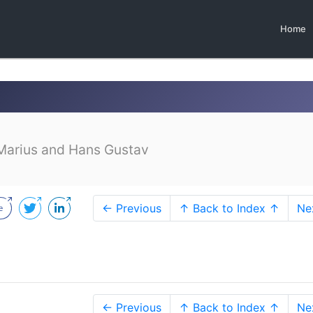
Home
Marius and Hans Gustav
← Previous
↑ Back to Index ↑
Ne
← Previous
↑ Back to Index ↑
Ne