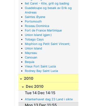
Ilet Caret - Kite, grill og bading
Guadeloupe og besøk av Erik og
Andreas
Saintes Øyene
Portsmouth
Roseau Dominica
Fort de France Martinique
Union Island igjen:)
Tobago Cays
Mophion og Petit Saint Vincent;
Union Island
Mayreau
Canouan
Bequia
Vieux Fort Saint Lucia
Rodney Bay Saint Lucia
2010
Dec 2010
Tue 14 Dec 14:15
Atlanterhavet dag 23 Land i sikte
Mon 13 Dec 11:55