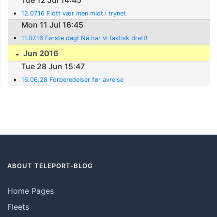
12.07.16 Flott vær men midt i trynet
Mon 11 Jul 16:45
11.07.16 Første dag! Nå har vi faktisk dratt!
Jun 2016
Tue 28 Jun 15:47
16.06.28 Forberedelser før avreise
ABOUT TELEPORT-BLOG
Home Pages
Fleets