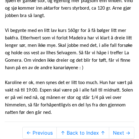
Sjøen er ganske stor, og egentlig mer plagsom enn vinden. Vind
og sjø kommer inn aktarfor tvers styrbord, ca 120 gr. Arne gjør
jobben bra så langt.
Vi begynte med en litt lav kurs 160gr for å få bølger litt mer
bakfra. Etterhvert som vi forlot Madeira har vi klart å dreie litt
lenger sør, men ikke mye. Skal jobbe med det, i alle fall forsøke
og holde oss vest av Ilhes Selvagem. Så får vi håpe i treffer La
Gomera. Om vinden ikke dreier og det blir for tøft, får vi finne
havn på en av de andre kanariøyene : )
Karoline er ok, men synes det er litt too much. Hun har vært på
vakt nå til 19:00. Espen skal være på i alle fall til midnatt. Solen
er på vei ned nå, og månen er stor og står 1/4 på vei over
himmelen, så får forhåpentligvis en del lys fra den gjennom
natten før den går ned.
← Previous
↑ Back to Index ↑
Next →