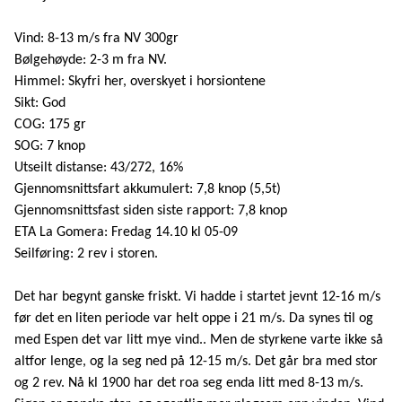
Vind:
8-13 m/s fra NV 300gr
Bølgehøyde: 2-3 m fra NV.
Himmel: Skyfri her, overskyet i horsiontene
Sikt: God
COG: 175 gr
SOG: 7 knop
Utseilt
distanse: 43/272, 16%
Gjennomsnittsfart akkumulert: 7,8 knop (5,5t)
Gjennomsnittsfast siden siste rapport: 7,8 knop
ETA La Gomera: Fredag 14.10 kl 05-09
Seilføring:
2 rev i storen.
Det har begynt ganske friskt. Vi hadde i startet jevnt 12-16 m/s
før det en liten periode var helt oppe i 21 m/s. Da synes til og
med Espen det var litt mye vind.. Men de styrkene varte ikke så
altfor lenge, og la seg ned på 12-15 m/s. Det går bra med stor
og 2 rev. Nå kl 1900 har det roa seg enda litt med 8-13 m/s.