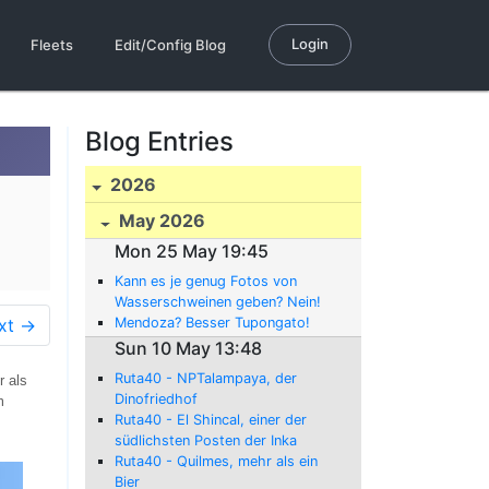
Login
Fleets
Edit/Config Blog
Blog Entries
2026
May 2026
Mon 25 May 19:45
Kann es je genug Fotos von
Wasserschweinen geben? Nein!
xt →
Mendoza? Besser Tupongato!
Sun 10 May 13:48
Ruta40 - NPTalampaya, der
r als
Dinofriedhof
m
Ruta40 - El Shincal, einer der
südlichsten Posten der Inka
Ruta40 - Quilmes, mehr als ein
Bier