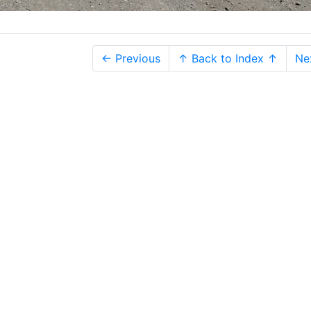
← Previous
↑ Back to Index ↑
Ne