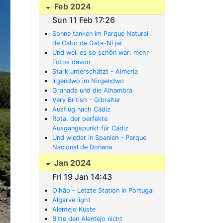
Feb 2024
Sun 11 Feb 17:26
Sonne tanken im Parque Natural
de Cabo de Gata-Ní jar
Und weil es so schön war: mehr
Fotos davon
Stark unterschätzt - Almería
Irgendwo im Nirgendwo
Granada und die Alhambra
Very British - Gibraltar
Ausflug nach Cádiz
Rota, der perfekte
Ausgangspunkt für Cádiz
Und wieder in Spanien - Parque
Nacional de Doñana
Jan 2024
Fri 19 Jan 14:43
Olhão - Letzte Station in Portugal
Algarve light
Alentejo Küste
Bitte den Alentejo nicht