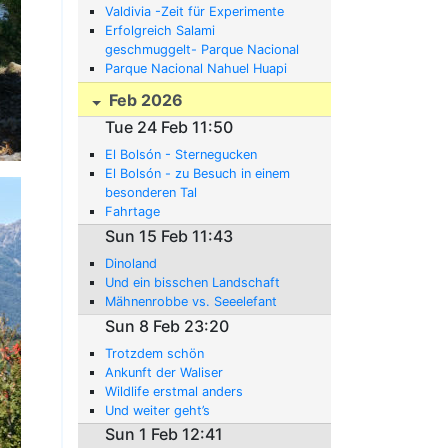
Valdivia -Zeit für Experimente
Erfolgreich Salami
geschmuggelt- Parque Nacional
Puyehue
Parque Nacional Nahuel Huapi
Feb 2026
Tue 24 Feb 11:50
El Bolsón - Sternegucken
El Bolsón - zu Besuch in einem
besonderen Tal
Fahrtage
Sun 15 Feb 11:43
Dinoland
Und ein bisschen Landschaft
Mähnenrobbe vs. Seeelefant
Sun 8 Feb 23:20
Trotzdem schön
Ankunft der Waliser
Wildlife erstmal anders
Und weiter geht’s
Sun 1 Feb 12:41