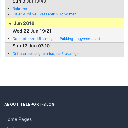
Sun 3 Jul 19:49
Bolærne
Da er vi på vei. Passerer Guldholmen
Jun 2016
Wed 22 Jun 19:21
Da er et bare 1.5 uke igjen. Pakking begynner snart
Sun 12 Jun 07:10
Det nærmer seg avreise, ca 3 uker igjen.
ABOUT TELEPORT-BLOG
Home Pages