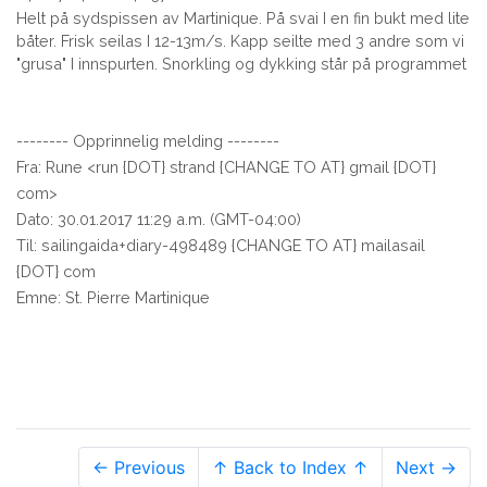
Helt på sydspissen av Martinique. På svai I en fin bukt med lite
båter. Frisk seilas I 12-13m/s. Kapp seilte med 3 andre som vi
"grusa" I innspurten. Snorkling og dykking står på programmet
-------- Opprinnelig melding --------
Fra: Rune <run {DOT} strand {CHANGE TO AT} gmail {DOT}
com>
Dato: 30.01.2017 11:29 a.m. (GMT-04:00)
Til: sailingaida+diary-498489 {CHANGE TO AT} mailasail
{DOT} com
Emne: St. Pierre Martinique
← Previous
↑ Back to Index ↑
Next →