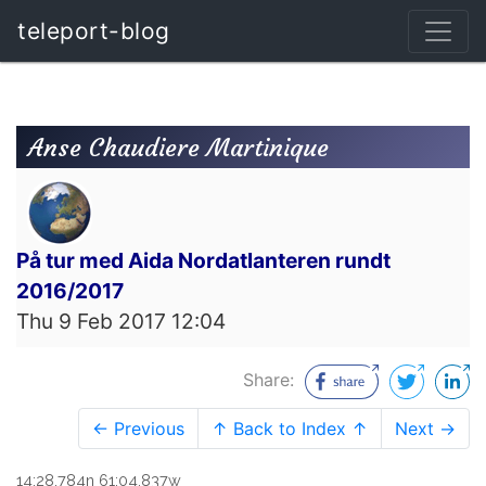
teleport-blog
Anse Chaudiere Martinique
På tur med Aida Nordatlanteren rundt
2016/2017
Thu 9 Feb 2017 12:04
Share:
← Previous
↑ Back to Index ↑
Next →
14:28.784n 61:04.837w