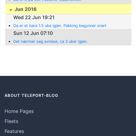
Jun 2016
Wed 22 Jun 19:21
Da er et bare 1.5 uke igjen. Pakking begynner snart
Sun 12 Jun 07:10
Det nærmer seg avreise, ca 3 uker igjen.
ABOUT TELEPORT-BLOG
Home Pages
Fleets
Features