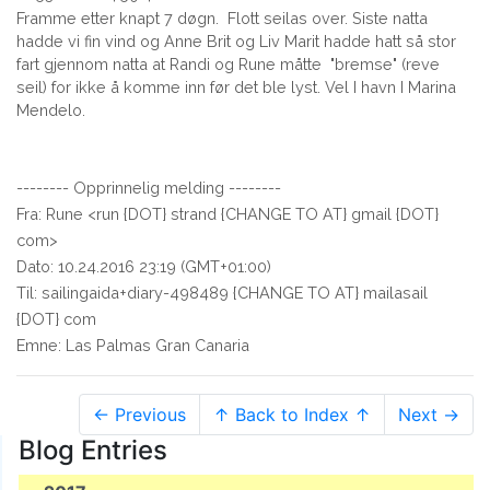
Framme etter knapt 7 døgn. Flott seilas over. Siste natta
hadde vi fin vind og Anne Brit og Liv Marit hadde hatt så stor
fart gjennom natta at Randi og Rune måtte "bremse" (reve
seil) for ikke å komme inn før det ble lyst. Vel I havn I Marina
Mendelo.
-------- Opprinnelig melding --------
Fra: Rune <run {DOT} strand {CHANGE TO AT} gmail {DOT}
com>
Dato: 10.24.2016 23:19 (GMT+01:00)
Til: sailingaida+diary-498489 {CHANGE TO AT} mailasail
{DOT} com
Emne: Las Palmas Gran Canaria
← Previous
↑ Back to Index ↑
Next →
Blog Entries