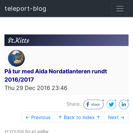
teleport-blog
St.Kitts
På tur med Aida Nordatlanteren rundt
2016/2017
Thu 29 Dec 2016 23:46
Share:
← Previous
↑ Back to Index ↑
Next →
17:17.570n 62:43.498w