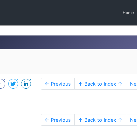
Home
← Previous
↑ Back to Index ↑
Ne
← Previous
↑ Back to Index ↑
Ne