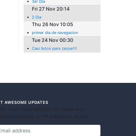
3er Dia
Fri 27 Nov 20:14
2 Dia
Thu 26 Nov 10:05
primer dia de navegacion
Tue 24 Nov 00:30
Casi listos para zarpar!!!
T AWESOME UPDATES
ter your email address for news and
oduct launches in the Awesome Space.