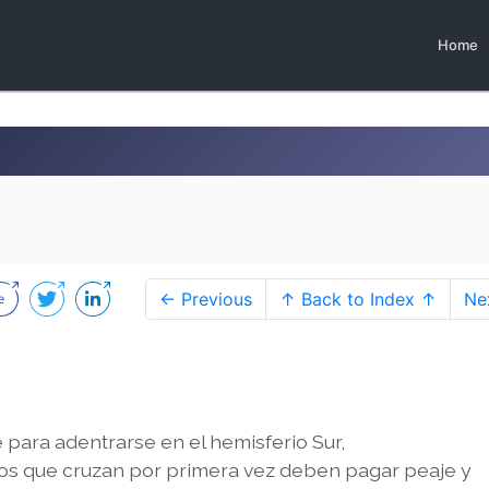
Home
← Previous
↑ Back to Index ↑
Ne
e para adentrarse en el hemisferio Sur,
os que cruzan por primera vez deben pagar peaje y