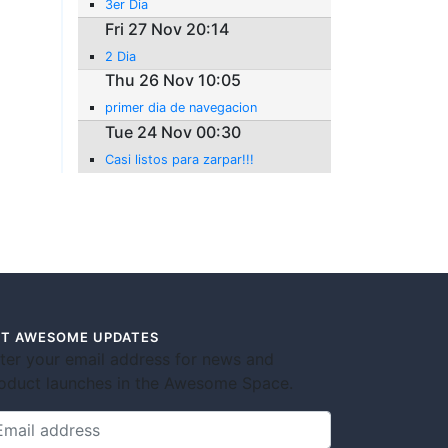
3er Dia
Fri 27 Nov 20:14
2 Dia
Thu 26 Nov 10:05
primer dia de navegacion
Tue 24 Nov 00:30
Casi listos para zarpar!!!
T AWESOME UPDATES
ter your email address for news and
oduct launches in the Awesome Space.