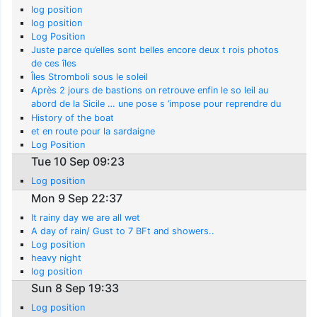
log position
log position
Log Position
Juste parce qu’elles sont belles encore deux t rois photos
de ces îles
Îles Stromboli sous le soleil
Après 2 jours de bastions on retrouve enfin le so leil au
abord de la Sicile … une pose s ’impose pour reprendre du
gazoil de l’ eau et faire les répa
History of the boat
et en route pour la sardaigne
Log Position
Tue 10 Sep 09:23
Log position
Mon 9 Sep 22:37
It rainy day we are all wet
A day of rain/ Gust to 7 BFt and showers..
Log position
heavy night
log position
Sun 8 Sep 19:33
Log position