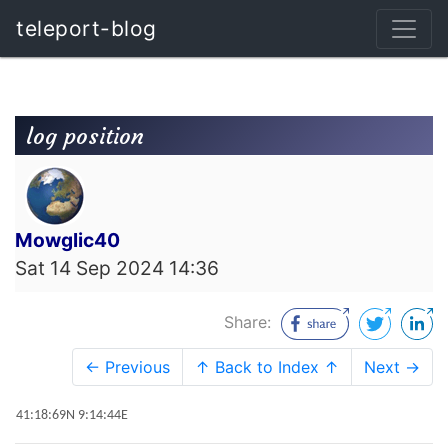
teleport-blog
log position
Mowglic40
Sat 14 Sep 2024 14:36
Share:
← Previous
↑ Back to Index ↑
Next →
41:18:69N 9:14:44E