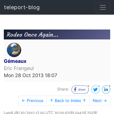
teleport-blog
Rodeo Once Again...
Gémeaux
Eric Frangeul
Mon 28 Oct 2013 18:07
Share:
← Previous
↑ Back to Index ↑
Next →
Lundi 28/10/2013 17:00 UTC 30:09.970N 014:56.702W .