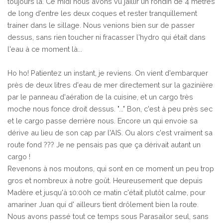
toujours là. Ce midi nous avons vu jaillir un rondin de 4 mètres
de long d'entre les deux coques et rester tranquillement
trainer dans le sillage. Nous venions bien sur de passer
dessus, sans rien toucher ni fracasser l'hydro qui était dans
l'eau à ce moment là...
Ho ho! Patientez un instant, je reviens. On vient d'embarquer
près de deux litres d'eau de mer directement sur la gazinière
par le panneau d'aération de la cuisine, et un cargo très
moche nous fonce droit dessus. "..." Bon, c'est à peu près sec
et le cargo passe derrière nous. Encore un qui envoie sa
dérive au lieu de son cap par l'AIS. Ou alors c'est vraiment sa
route fond ??? Je ne pensais pas que ça dérivait autant un
cargo !
Revenons à nos moutons, qui sont en ce moment un peu trop
gros et nombreux à notre goût. Heureusement que depuis
Madère et jusqu'à 10:00h ce matin c'était plutôt calme, pour
amariner Juan qui d' ailleurs tient drôlement bien la route.
Nous avons passé tout ce temps sous Parasailor seul, sans