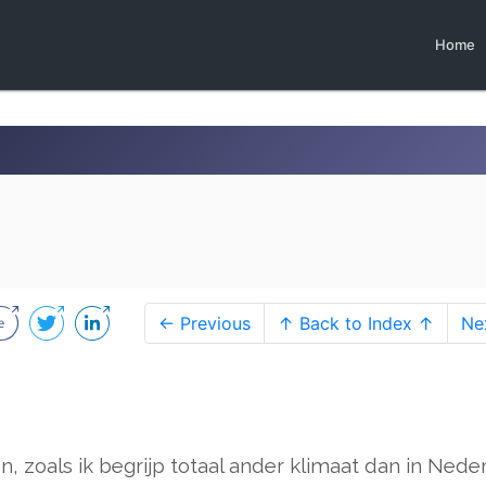
Home
← Previous
↑ Back to Index ↑
Ne
 zoals ik begrijp totaal ander klimaat dan in Neder