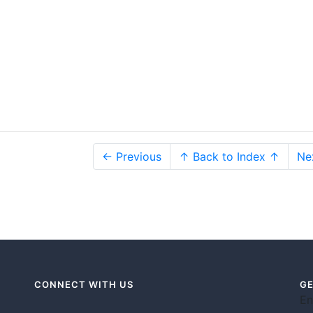
← Previous
↑ Back to Index ↑
Ne
CONNECT WITH US
GE
En