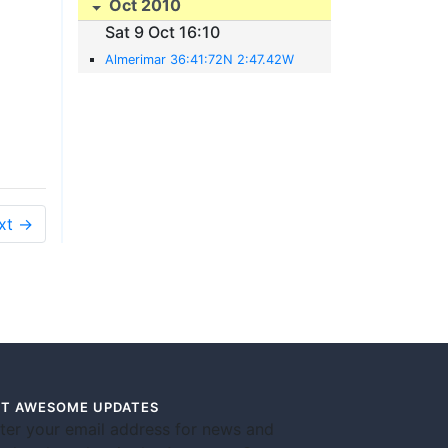
Oct 2010
Sat 9 Oct 16:10
Almerimar 36:41:72N 2:47.42W
xt →
T AWESOME UPDATES
ter your email address for news and