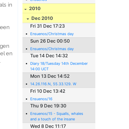
ls in
2010
Dec 2010
Fri 31 Dec 17:23
 een
Ensuenos/Christmas day
Sun 26 Dec 00:50
ggen
Ensuenos/Christmas day
el en
Tue 14 Dec 14:32
.
Diary 18/Tuesday 14th December
14:00 UCT
Mon 13 Dec 14:52
14.26.116.N, 55.33.129. W
Fri 10 Dec 13:42
Ensuenos/16
Thu 9 Dec 19:30
Ensuenos/15 - Squalls, whales
and a touch of the insane
Wed 8 Dec 11:17