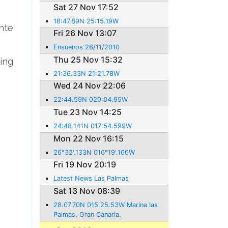
Sat 27 Nov 17:52
18:47.89N 25:15.19W
hte
Fri 26 Nov 13:07
Ensuenos 26/11/2010
Thu 25 Nov 15:32
ing
e
21:36.33N 21:21.78W
Wed 24 Nov 22:06
22:44.59N 020:04.95W
Tue 23 Nov 14:25
24:48.141N 017:54.599W
Mon 22 Nov 16:15
26°32'.133N 016°19'.166W
Fri 19 Nov 20:19
Latest News Las Palmas
Sat 13 Nov 08:39
28.07.70N 015.25.53W Marina las
Palmas, Gran Canaria.